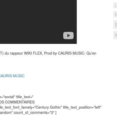
L
ETIT) du rappeur WIKI FLEX, Prod by CAURIS MUSIC. Qu’en
N
y CAURIS MUSIC
social" title_text="
VOS COMMENTAIRES
tle_text_font_famely="Century Gothic" title_text_position="left"
"random" count_of_comments="3" ]