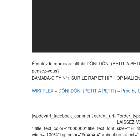
Écoutez le morceau intitulé DÔNI DÔNI (PETIT A P
pensez-vous?
BAMADA-CITY N°1 SUR LE RAP ET HIP HOP MALIE
WIKI FLEX – DÔNI DÔNI (PETIT A PETIT) – Prod b
[wpdevart_facebook_comment curent_url=""order_type="
LAISSEZ 
" title_text_color="#000000" title_text_font_size="16" ti
width="100%" bg_color="#d4d4d4" animation_effect=