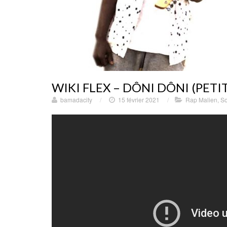
WIKI FLEX – DÔNI DÔNI (PETI
bamadacity
/
15 février 2021
/
Rap Malien
,
So