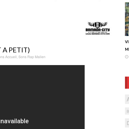
V
T A PETIT)
ME
ns Accueil
,
Sons Rap Malien