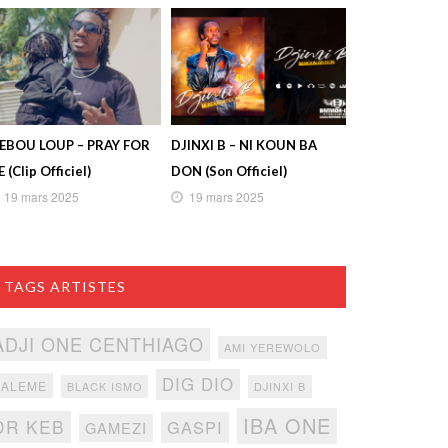
IEBOU LOUP – PRAY FOR
DJINXI B – NI KOUN BA
 (Clip Officiel)
DON (Son Officiel)
19 mars 2025
19 mars 2025
TAGS ARTISTES
ADJI ONE CENTHIAGO
AMI YEREWOLO
DIG DIO
BALEME
BLACK ISMO
DJINXI B
IBA ONE
DR KEB
GASPI
GAMEZI