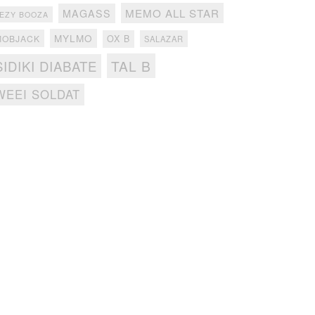
MEMO ALL STAR
MAGASS
EZY BOOZA
MYLMO
MOBJACK
OX B
SALAZAR
TAL B
SIDIKI DIABATE
WEEI SOLDAT