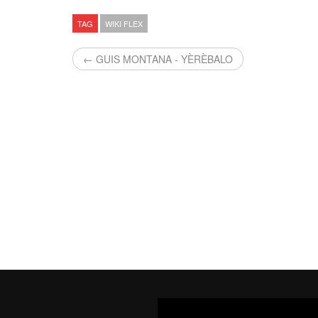
TAG
WIKI FLEX
← GUIS MONTANA - YÈRÈBALO