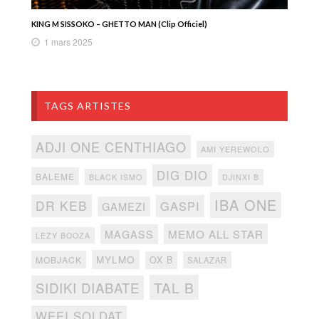
KING M SISSOKO – GHETTO MAN (Clip Officiel)
1 mars 2025
TAGS ARTISTES
ADJI ONE CENTHIAGO
AMI YEREWOLO
DIG DIO
BALEME
BLACK ISMO
DJINXI B
IBA ONE
DR KEB
GASPI
GAMEZI
MEMO ALL STAR
MAGASS
LEZY BOOZA
MYLMO
MOBJACK
OX B
SALAZAR
TAL B
SIDIKI DIABATE
WEEI SOLDAT