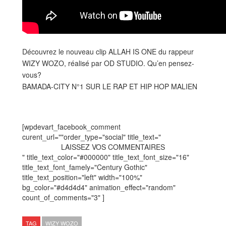
Découvrez le nouveau clip ALLAH IS ONE du rappeur
WIZY WOZO, réalisé par OD STUDIO. Qu’en pensez-
vous?
BAMADA-CITY N°1 SUR LE RAP ET HIP HOP MALIEN
[wpdevart_facebook_comment
curent_url=""order_type="social" title_text="
LAISSEZ VOS COMMENTAIRES
" title_text_color="#000000" title_text_font_size="16"
title_text_font_famely="Century Gothic"
title_text_position="left" width="100%"
bg_color="#d4d4d4" animation_effect="random"
count_of_comments="3" ]
TAG
WIZY WOZO