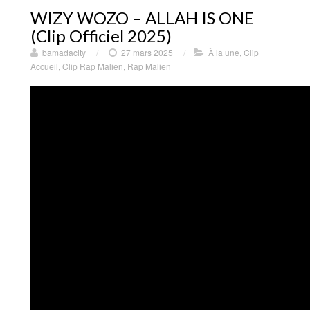
WIZY WOZO – ALLAH IS ONE
(Clip Officiel 2025)
bamadacity
/
27 mars 2025
/
À la une
,
Clip
Accueil
,
Clip Rap Malien
,
Rap Malien