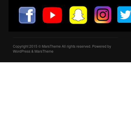
Copyright 2015 © MarsTheme All rights reserved. Powered by
WordPress & MarsTheme