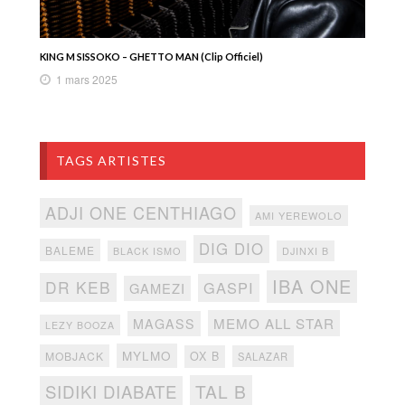
KING M SISSOKO – GHETTO MAN (Clip Officiel)
1 mars 2025
TAGS ARTISTES
ADJI ONE CENTHIAGO
AMI YEREWOLO
DIG DIO
BALEME
BLACK ISMO
DJINXI B
IBA ONE
DR KEB
GASPI
GAMEZI
MEMO ALL STAR
MAGASS
LEZY BOOZA
MYLMO
MOBJACK
OX B
SALAZAR
TAL B
SIDIKI DIABATE