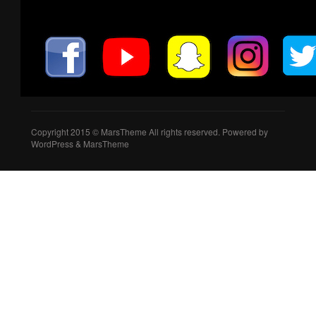
Copyright 2015 © MarsTheme All rights reserved. Powered by
WordPress & MarsTheme