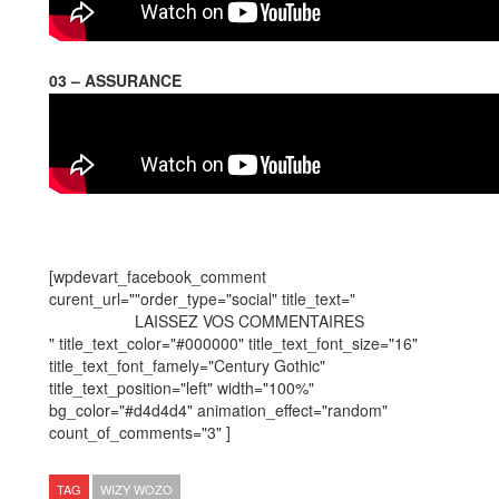
03 – ASSURANCE
[wpdevart_facebook_comment
curent_url=""order_type="social" title_text="
LAISSEZ VOS COMMENTAIRES
" title_text_color="#000000" title_text_font_size="16"
title_text_font_famely="Century Gothic"
title_text_position="left" width="100%"
bg_color="#d4d4d4" animation_effect="random"
count_of_comments="3" ]
TAG
WIZY WOZO