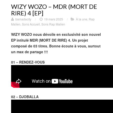
WIZY WOZO – MDR (MORT DE
RIRE) 4 [EP]
bamadacity
/
19 mars 2025
/
À la une
,
Rap
Malien
,
Sons Accueil
,
Sons Rap Malien
WIZY WOZO nous dévoile en exclusivité son nouvel
EP intitulé MDR (MORT DE RIRE) 4. Un projet
composé de 03 titres. Bonne écoute à vous, surtout
un max de partage !!!
01 – RENDEZ-VOUS
02 – DJOBALLA