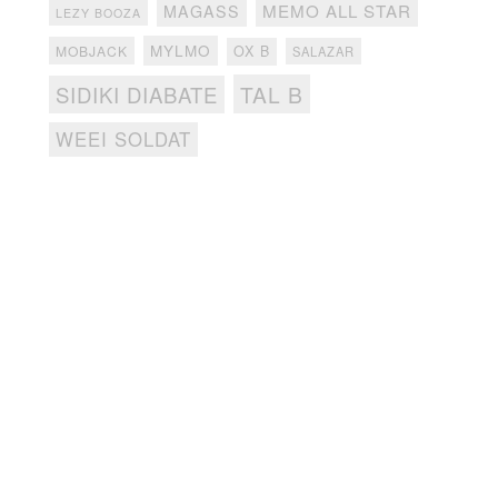
MEMO ALL STAR
MAGASS
LEZY BOOZA
MYLMO
MOBJACK
OX B
SALAZAR
TAL B
SIDIKI DIABATE
WEEI SOLDAT