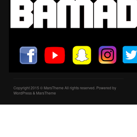
Copyright 2015 © MarsTheme All rights reserved. Powered by
WordPress & MarsTheme