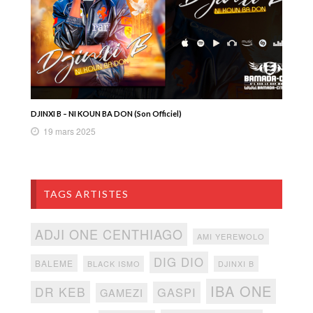
DJINXI B – NI KOUN BA DON (Son Officiel)
19 mars 2025
TAGS ARTISTES
ADJI ONE CENTHIAGO
AMI YEREWOLO
DIG DIO
BALEME
BLACK ISMO
DJINXI B
IBA ONE
DR KEB
GASPI
GAMEZI