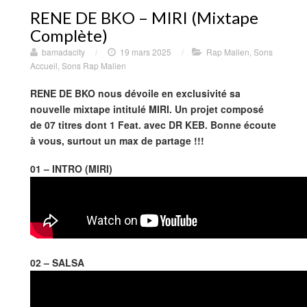
RENE DE BKO – MIRI (Mixtape
Complète)
bamadacity
/
19 mars 2025
/
Rap Malien
,
Sons
Accueil
,
Sons Rap Malien
RENE DE BKO nous dévoile en exclusivité sa
nouvelle mixtape intitulé MIRI. Un projet composé
de 07 titres dont 1 Feat. avec DR KEB. Bonne écoute
à vous, surtout un max de partage !!!
01 – INTRO (MIRI)
02 – SALSA