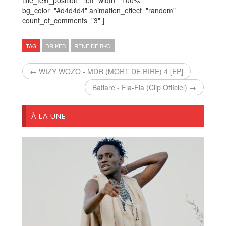
bg_color="#d4d4d4" animation_effect="random"
count_of_comments="3" ]
TAG
DR KEB
RENE DE BKO
← WIZY WOZO - MDR (MORT DE RIRE) 4 [EP]
Batiare - Fla-Fla (Clip Officiel) →
À LA UNE