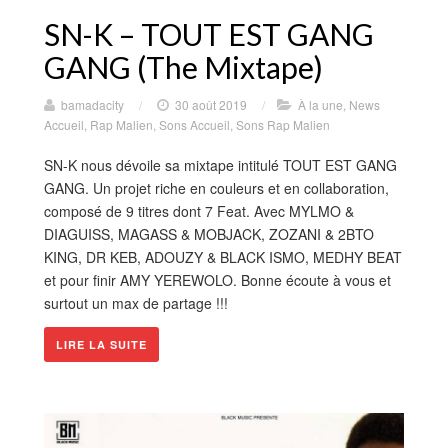
SN-K – TOUT EST GANG
GANG (The Mixtape)
bamadacity
/
30 août 2019
/
À la une
,
News
Accueil
,
Rap Malien
,
Sons Accueil
,
Sons Rap Malien
SN-K nous dévoile sa mixtape intitulé TOUT EST GANG
GANG. Un projet riche en couleurs et en collaboration,
composé de 9 titres dont 7 Feat. Avec MYLMO &
DIAGUISS, MAGASS & MOBJACK, ZOZANI & 2BTO
KING, DR KEB, ADOUZY & BLACK ISMO, MEDHY BEAT
et pour finir AMY YEREWOLO. Bonne écoute à vous et
surtout un max de partage !!!
LIRE LA SUITE