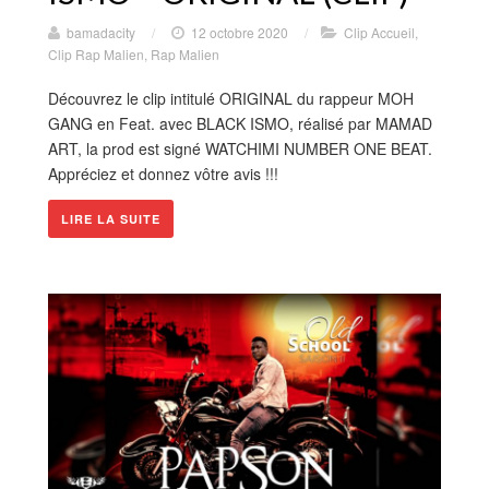
bamadacity
/
12 octobre 2020
/
Clip Accueil
,
Clip Rap Malien
,
Rap Malien
Découvrez le clip intitulé ORIGINAL du rappeur MOH
GANG en Feat. avec BLACK ISMO, réalisé par MAMAD
ART, la prod est signé WATCHIMI NUMBER ONE BEAT.
Appréciez et donnez vôtre avis !!!
LIRE LA SUITE