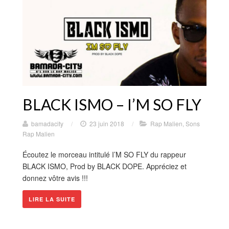
BLACK ISMO – I’M SO FLY
bamadacity
/
23 juin 2018
/
Rap Malien
,
Sons
Rap Malien
Écoutez le morceau intitulé I’M SO FLY du rappeur
BLACK ISMO, Prod by BLACK DOPE. Appréciez et
donnez vôtre avis !!!
LIRE LA SUITE