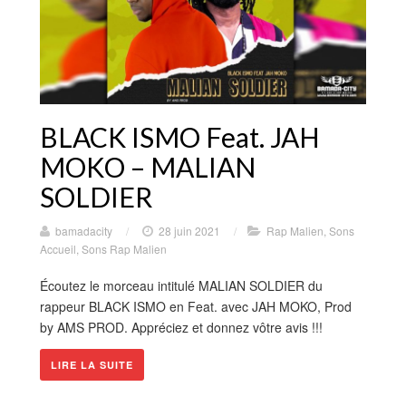
BLACK ISMO Feat. JAH
MOKO – MALIAN
SOLDIER
bamadacity
/
28 juin 2021
/
Rap Malien
,
Sons
Accueil
,
Sons Rap Malien
Écoutez le morceau intitulé MALIAN SOLDIER du
rappeur BLACK ISMO en Feat. avec JAH MOKO, Prod
by AMS PROD. Appréciez et donnez vôtre avis !!!
LIRE LA SUITE