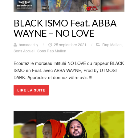
BLACK ISMO Feat. ABBA
WAYNE – NO LOVE
bamadacity
/
25 septembre 2021
/
Rap Malien
,
Sons Accueil
,
Sons Rap Malien
Écoutez le morceau intitulé NO LOVE du rappeur BLACK
ISMO en Feat. avec ABBA WAYNE, Prod by UTMOST
DARK. Appréciez et donnez vôtre avis !!!
LIRE LA SUITE