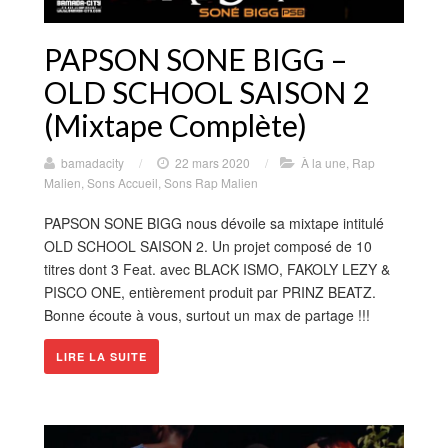
PAPSON SONE BIGG –
OLD SCHOOL SAISON 2
(Mixtape Complète)
bamadacity
/
22 mars 2020
/
À la une
,
Rap
Malien
,
Sons Accueil
,
Sons Rap Malien
PAPSON SONE BIGG nous dévoile sa mixtape intitulé
OLD SCHOOL SAISON 2. Un projet composé de 10
titres dont 3 Feat. avec BLACK ISMO, FAKOLY LEZY &
PISCO ONE, entièrement produit par PRINZ BEATZ.
Bonne écoute à vous, surtout un max de partage !!!
LIRE LA SUITE