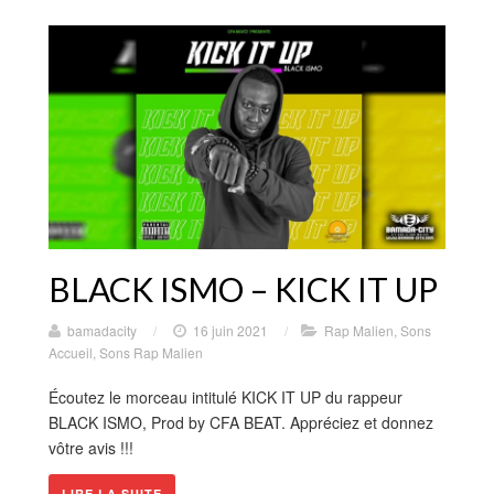
BLACK ISMO – KICK IT UP
bamadacity
/
16 juin 2021
/
Rap Malien
,
Sons
Accueil
,
Sons Rap Malien
Écoutez le morceau intitulé KICK IT UP du rappeur
BLACK ISMO, Prod by CFA BEAT. Appréciez et donnez
vôtre avis !!!
LIRE LA SUITE