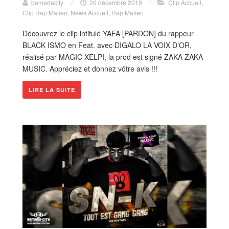
bamadacity
/
20 décembre 2019
/
Clip Accueil
,
Clip Rap Malien
,
News Accueil
,
Rap Malien
Découvrez le clip intitulé YAFA [PARDON] du rappeur
BLACK ISMO en Feat. avec DIGALO LA VOIX D’OR,
réalisé par MAGIC XELPI, la prod est signé ZAKA ZAKA
MUSIC. Appréciez et donnez vôtre avis !!!
LIRE LA SUITE