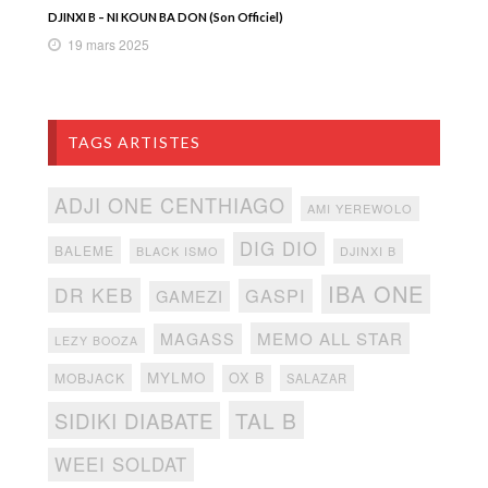
DJINXI B – NI KOUN BA DON (Son Officiel)
19 mars 2025
TAGS ARTISTES
ADJI ONE CENTHIAGO
AMI YEREWOLO
DIG DIO
BALEME
BLACK ISMO
DJINXI B
IBA ONE
DR KEB
GASPI
GAMEZI
MEMO ALL STAR
MAGASS
LEZY BOOZA
MYLMO
MOBJACK
OX B
SALAZAR
TAL B
SIDIKI DIABATE
WEEI SOLDAT