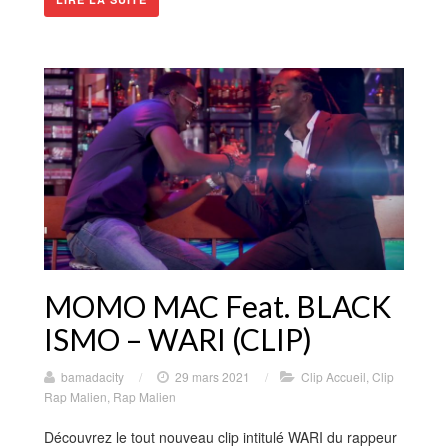
MOMO MAC Feat. BLACK
ISMO – WARI (CLIP)
bamadacity
/
29 mars 2021
/
Clip Accueil
,
Clip
Rap Malien
,
Rap Malien
Découvrez le tout nouveau clip intitulé WARI du rappeur