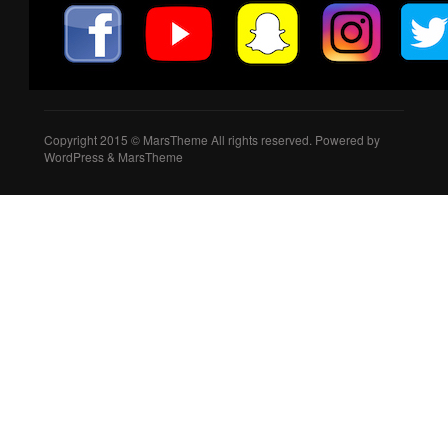
Copyright 2015 © MarsTheme All rights reserved. Powered by
WordPress & MarsTheme