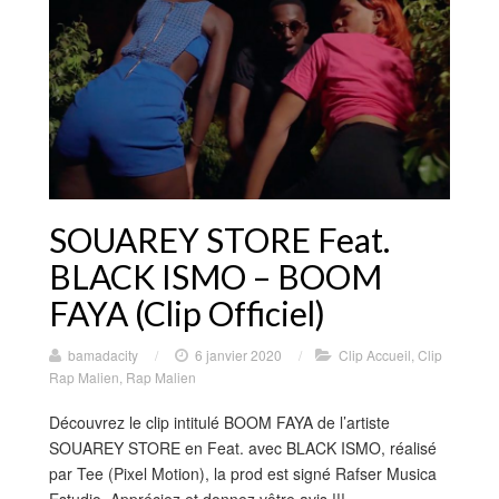
SOUAREY STORE Feat.
BLACK ISMO – BOOM
FAYA (Clip Officiel)
bamadacity
/
6 janvier 2020
/
Clip Accueil
,
Clip
Rap Malien
,
Rap Malien
Découvrez le clip intitulé BOOM FAYA de l’artiste
SOUAREY STORE en Feat. avec BLACK ISMO, réalisé
par Tee (Pixel Motion), la prod est signé Rafser Musica