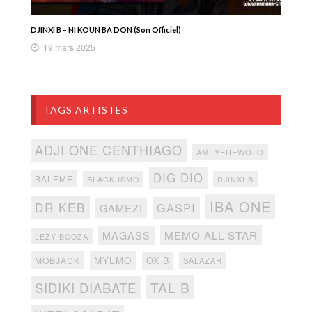
DJINXI B – NI KOUN BA DON (Son Officiel)
19 mars 2025
TAGS ARTISTES
ADJI ONE CENTHIAGO
AMI YEREWOLO
DIG DIO
BALEME
BLACK ISMO
DJINXI B
IBA ONE
DR KEB
GASPI
GAMEZI
MEMO ALL STAR
MAGASS
LEZY BOOZA
MYLMO
MOBJACK
OX B
SALAZAR
TAL B
SIDIKI DIABATE