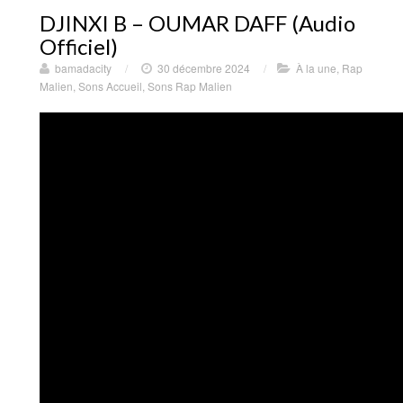
DJINXI B – OUMAR DAFF (Audio
Officiel)
bamadacity
/
30 décembre 2024
/
À la une
,
Rap
Malien
,
Sons Accueil
,
Sons Rap Malien