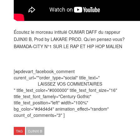
Écoutez le morceau intitulé OUMAR DAFF du rappeur
DJINXI B, Prod by LAKARE PROD. Qu’en pensez-vous?
BAMADA-CITY N°1 SUR LE RAP ET HIP HOP MALIEN
[wpdevart_facebook_comment
curent_url=""order_type="social" title_text="
LAISSEZ VOS COMMENTAIRES
" title_text_color="#000000" title_text_font_size="16"
title_text_font_famely="Century Gothic"
title_text_position="left" width="100%"
bg_color="#d4d4d4" animation_effect="random"
count_of_comments="3" ]
TAG
DJINXI B