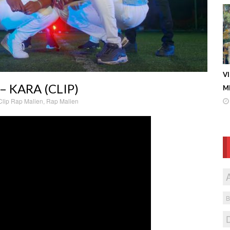
V
– KARA (CLIP)
ME
Clip Rap Malien
,
Rap Malien