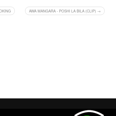
OOKING
AWA MANGARA - POSHI LA BILA (CLIP) →