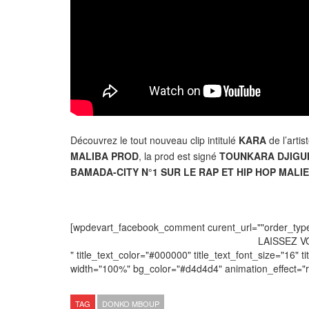
Découvrez le tout nouveau clip intitulé
KARA
de l’artis
MALIBA PROD
, la prod est signé
TOUNKARA DJIGU
BAMADA-CITY N°1 SUR LE RAP ET HIP HOP MALI
[wpdevart_facebook_comment curent_url=""order_type="
LAISSEZ 
" title_text_color="#000000" title_text_font_size="16" ti
width="100%" bg_color="#d4d4d4" animation_effect=
TAG
DONKO MBOUP