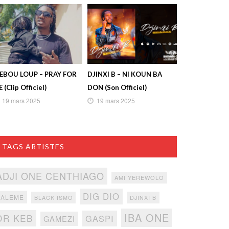
IEBOU LOUP – PRAY FOR
DJINXI B – NI KOUN BA
 (Clip Officiel)
DON (Son Officiel)
19 mars 2025
19 mars 2025
TAGS ARTISTES
ADJI ONE CENTHIAGO
AMI YEREWOLO
DIG DIO
BALEME
BLACK ISMO
DJINXI B
IBA ONE
DR KEB
GASPI
GAMEZI