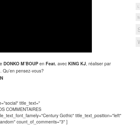
L
te
DONKO M’BOUP
en
Feat.
avec
KING KJ
, réaliser par
I
. Qu’en pensez-vous?
EN
social" title_text="
VOS COMMENTAIRES
tle_text_font_famely="Century Gothic" title_text_position="left"
"random" count_of_comments="3" ]