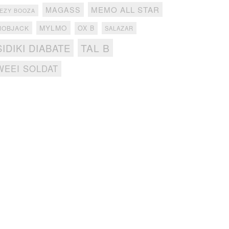
MEMO ALL STAR
MAGASS
EZY BOOZA
MYLMO
MOBJACK
OX B
SALAZAR
TAL B
SIDIKI DIABATE
WEEI SOLDAT