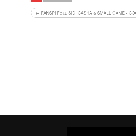
← FANSPI Feat. SIDI CASHA & SMALL GAME - C