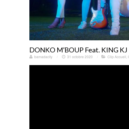
DONKO M’BOUP Feat. KING KJ 
bamadacity
/
31 octobre 2020
/
Clip Accueil
,