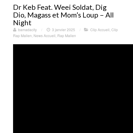
Dr Keb Feat. Weei Soldat, Dig
Dio, Magass et Mom’s Loup – All
Night
bamadacity
/
3 janvier 2025
/
Clip Accueil
,
Clip
Rap Malien
,
News Accueil
,
Rap Malien