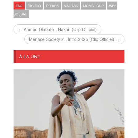
TAG
DIG DIO
DR KEB
MAGASS
MOMS LOUP
WEEI
SOLDAT
← Ahmed Diabate - Nakan (Clip Officiel)
Menace Society 2 - Intro 2K25 (Clip Officiel) →
À LA UNE