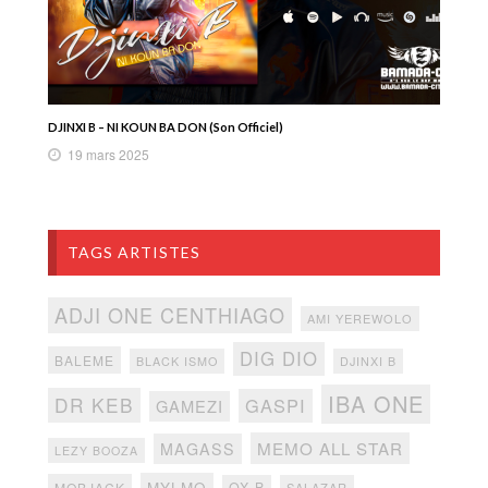
DJINXI B – NI KOUN BA DON (Son Officiel)
19 mars 2025
TAGS ARTISTES
ADJI ONE CENTHIAGO
AMI YEREWOLO
DIG DIO
BALEME
BLACK ISMO
DJINXI B
IBA ONE
DR KEB
GASPI
GAMEZI
MEMO ALL STAR
MAGASS
LEZY BOOZA
MYLMO
MOBJACK