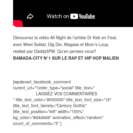
Découvrez la vidéo All Night de l’artiste Dr Keb en Feat.
avec Weei Soldat, Dig Dio, Magass et Mom’s Loup,
réalisé par Daddy5PM. Qu’en pensez-vous?
BAMADA-CITY N°1 SUR LE RAP ET HIP HOP MALIEN
[wpdevart_facebook_comment
curent_url=""order_type="social" title_text="
LAISSEZ VOS COMMENTAIRES
" title_text_color="#000000" title_text_font_size="16"
title_text_font_famely="Century Gothic"
title_text_position="left" width="100%"
bg_color="#d4d4d4" animation_effect="random"
count_of_comments="3" ]