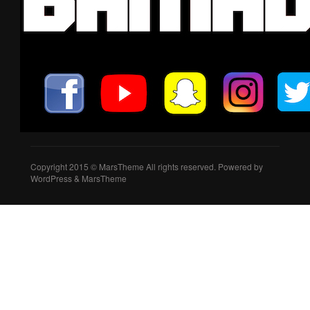
Copyright 2015 © MarsTheme All rights reserved. Powered by
WordPress & MarsTheme