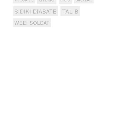
OX B
SALAZAR
TAL B
SIDIKI DIABATE
WEEI SOLDAT