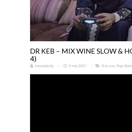
DR KEB – MIX WINE SLOW & HO
4)
bamadacity
/
9 mai 2021
/
À la une
,
Rap Mali