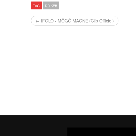
TAG
DR KEB
← IFOLO - MÔGÔ MAGNE (Clip Officiel)