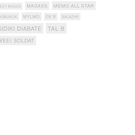
MEMO ALL STAR
MAGASS
EZY BOOZA
MYLMO
MOBJACK
OX B
SALAZAR
TAL B
SIDIKI DIABATE
WEEI SOLDAT