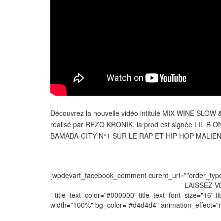
Découvrez la nouvelle vidéo intitulé MIX WINE SLO
réalisé par REZO KRONIK, la prod est signée LIL B
BAMADA-CITY N°1 SUR LE RAP ET HIP HOP MALIE
[wpdevart_facebook_comment curent_url=""order_type="
LAISSEZ 
" title_text_color="#000000" title_text_font_size="16" ti
width="100%" bg_color="#d4d4d4" animation_effect=