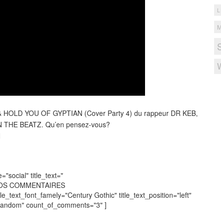
L
W & HOLD YOU OF GYPTIAN (Cover Party 4) du rappeur DR KEB,
 ON THE BEATZ. Qu’en pensez-vous?
N
social" title_text="
VOS COMMENTAIRES
tle_text_font_famely="Century Gothic" title_text_position="left"
"random" count_of_comments="3" ]