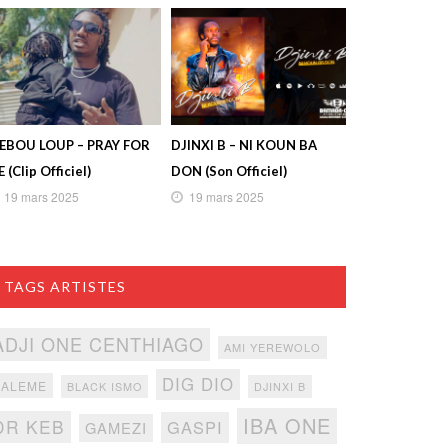
IEBOU LOUP – PRAY FOR
DJINXI B – NI KOUN BA
 (Clip Officiel)
DON (Son Officiel)
19 mars 2025
19 mars 2025
TAGS ARTISTES
ADJI ONE CENTHIAGO
AMI YEREWOLO
DIG DIO
BALEME
BLACK ISMO
DJINXI B
IBA ONE
DR KEB
GASPI
GAMEZI