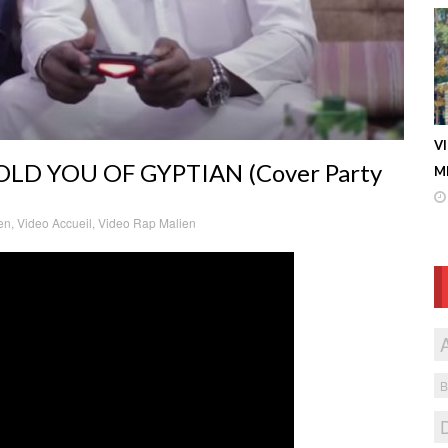
V
LD YOU OF GYPTIAN (Cover Party
ME
en
,
Video Accueil
,
Video Rap Malien