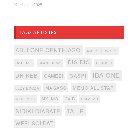
19 mars 2025
TAGS ARTISTES
ADJI ONE CENTHIAGO
AMI YEREWOLO
DIG DIO
BALEME
BLACK ISMO
DJINXI B
IBA ONE
DR KEB
GASPI
GAMEZI
MEMO ALL STAR
MAGASS
LEZY BOOZA
MYLMO
MOBJACK
OX B
SALAZAR
TAL B
SIDIKI DIABATE
WEEI SOLDAT