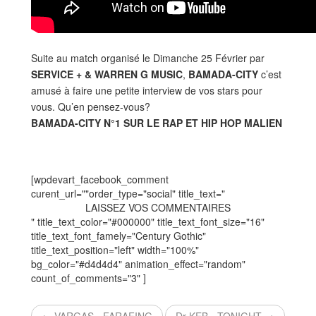
Suite au match organisé le Dimanche 25 Février par
SERVICE + & WARREN G MUSIC
,
BAMADA-CITY
c’est
amusé à faire une petite interview de vos stars pour
vous. Qu’en pensez-vous?
BAMADA-CITY N°1 SUR LE RAP ET HIP HOP MALIEN
[wpdevart_facebook_comment
curent_url=""order_type="social" title_text="
LAISSEZ VOS COMMENTAIRES
" title_text_color="#000000" title_text_font_size="16"
title_text_font_famely="Century Gothic"
title_text_position="left" width="100%"
bg_color="#d4d4d4" animation_effect="random"
count_of_comments="3" ]
← VARGAS - FARAFING
Dr KEB - TONIGHT →