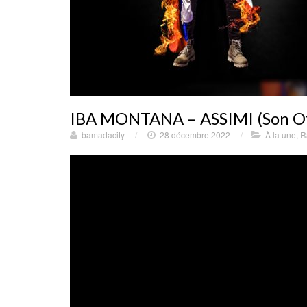
IBA MONTANA – ASSIMI (Son Off
bamadacity
/
28 décembre 2022
/
À la une
,
R