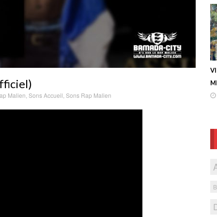
V
iciel)
ME
ap Malien
,
Sons Accueil
,
Sons Rap Malien