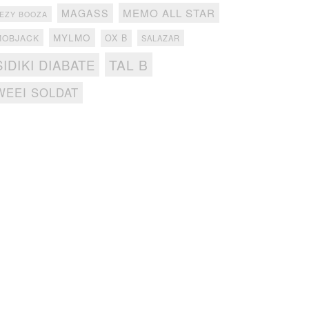
MEMO ALL STAR
MAGASS
EZY BOOZA
MYLMO
MOBJACK
OX B
SALAZAR
TAL B
SIDIKI DIABATE
WEEI SOLDAT