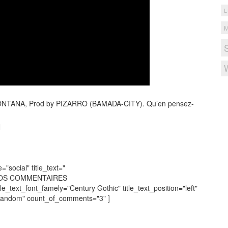
L
 MONTANA, Prod by PIZARRO (BAMADA-CITY). Qu’en pensez-
N
social" title_text="
VOS COMMENTAIRES
tle_text_font_famely="Century Gothic" title_text_position="left"
"random" count_of_comments="3" ]