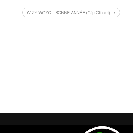
WIZY WOZO - BONNE ANNÉE (Clip Officiel) →