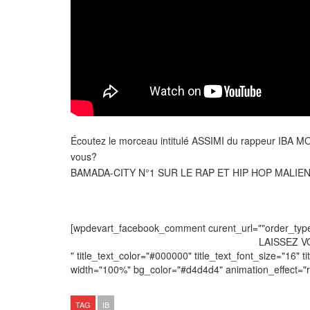
Écoutez le morceau intitulé ASSIMI du rappeur IBA
vous?
BAMADA-CITY N°1 SUR LE RAP ET HIP HOP MALIE
[wpdevart_facebook_comment curent_url=""order_type="
LAISSEZ 
" title_text_color="#000000" title_text_font_size="16" ti
width="100%" bg_color="#d4d4d4" animation_effect=
TAG
IB