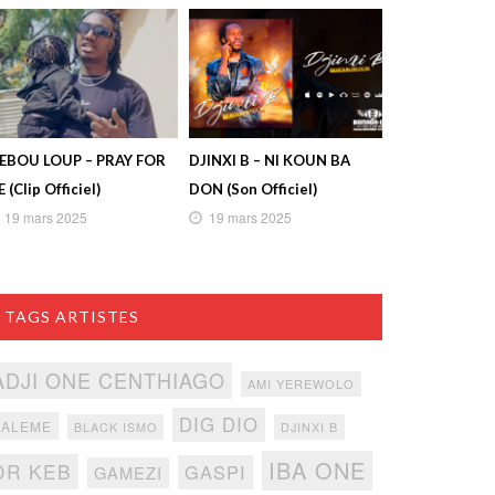
IEBOU LOUP – PRAY FOR
DJINXI B – NI KOUN BA
 (Clip Officiel)
DON (Son Officiel)
19 mars 2025
19 mars 2025
TAGS ARTISTES
ADJI ONE CENTHIAGO
AMI YEREWOLO
DIG DIO
BALEME
BLACK ISMO
DJINXI B
IBA ONE
DR KEB
GASPI
GAMEZI