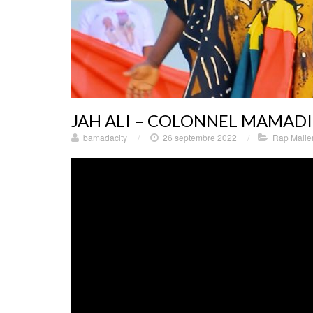
JAH ALI – COLONNEL MAMADI 
bamadacity
/
26 septembre 2022
/
Rap Malie