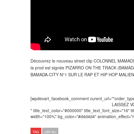
Découvrez le nouveau street clip COLONNEL MAMADI 
la prod est signée PIZARRO ON THE TRACK (BAMADA
BAMADA-CITY N°1 SUR LE RAP ET HIP HOP MALIE
[wpdevart_facebook_comment curent_url=""order_type="
LAISSEZ 
" title_text_color="#000000" title_text_font_size="16" ti
width="100%" bg_color="#d4d4d4" animation_effect=
TAG
JAH ALI