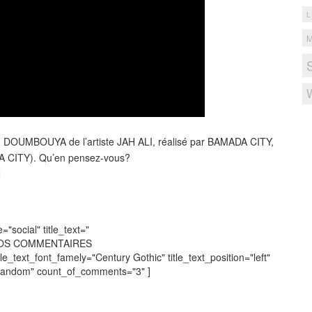
L
DOUMBOUYA de l’artiste JAH ALI, réalisé par BAMADA CITY,
 CITY). Qu’en pensez-vous?
N
social" title_text="
VOS COMMENTAIRES
tle_text_font_famely="Century Gothic" title_text_position="left"
"random" count_of_comments="3" ]