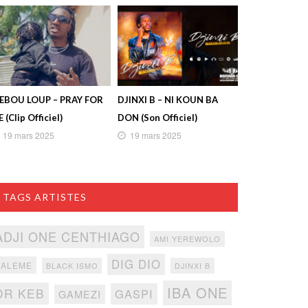
IEBOU LOUP – PRAY FOR
DJINXI B – NI KOUN BA
 (Clip Officiel)
DON (Son Officiel)
19 mars 2025
19 mars 2025
TAGS ARTISTES
ADJI ONE CENTHIAGO
AMI YEREWOLO
DIG DIO
BALEME
BLACK ISMO
DJINXI B
IBA ONE
DR KEB
GASPI
GAMEZI