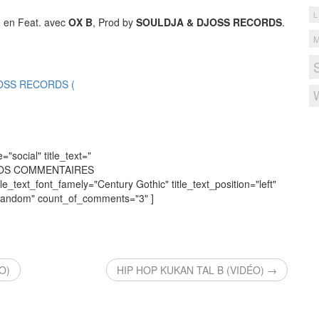
L
L
en Feat. avec
OX B
, Prod by
SOULDJA & DJOSS RECORDS
.
JOSS RECORDS (
social" title_text="
VOS COMMENTAIRES
tle_text_font_famely="Century Gothic" title_text_position="left"
"random" count_of_comments="3" ]
O)
HIP HOP KUKAN TAL B (VIDÉO) →