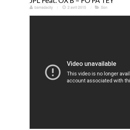
JPL Feat. OX B – FO PA TEY
bamadacity
/
2 avril 2015
/
Son