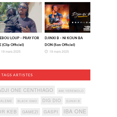
IEBOU LOUP – PRAY FOR
DJINXI B – NI KOUN BA
 (Clip Officiel)
DON (Son Officiel)
19 mars 2025
19 mars 2025
TAGS ARTISTES
ADJI ONE CENTHIAGO
AMI YEREWOLO
DIG DIO
BALEME
BLACK ISMO
DJINXI B
IBA ONE
DR KEB
GASPI
GAMEZI