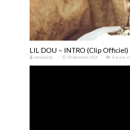
LIL DOU – INTRO (Clip Officiel)
bamadacity
/
26 décembre 2022
/
À la une
,
C