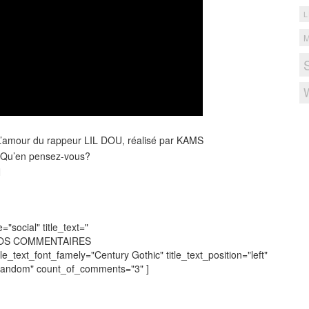
L
 L’amour du rappeur LIL DOU, réalisé par KAMS
Qu’en pensez-vous?
N
social" title_text="
VOS COMMENTAIRES
tle_text_font_famely="Century Gothic" title_text_position="left"
"random" count_of_comments="3" ]