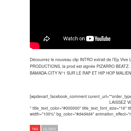
Découvrez le nouveau clip INTRO extrait de l’Ep Vive
PRODUCTIONS, la prod est signée PIZARRO BEATZ. 
BAMADA-CITY N°1 SUR LE RAP ET HIP HOP MALIE
[wpdevart_facebook_comment curent_url=""order_type="
LAISSEZ 
" title_text_color="#000000" title_text_font_size="16" ti
width="100%" bg_color="#d4d4d4" animation_effect=
TAG
LIL DOU