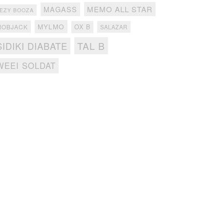
MEMO ALL STAR
MAGASS
EZY BOOZA
MYLMO
MOBJACK
OX B
SALAZAR
TAL B
SIDIKI DIABATE
WEEI SOLDAT