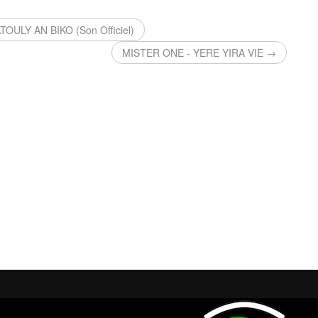
ULY AN BIKO (Son Officiel)
MISTER ONE - YERE YIRA VIE →