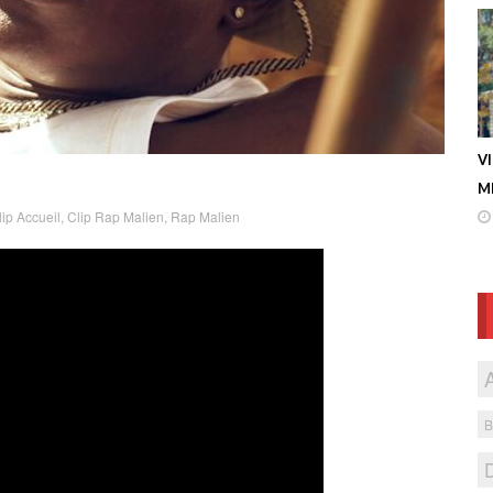
V
ME
lip Accueil
,
Clip Rap Malien
,
Rap Malien