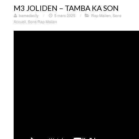
M3 JOLIDEN – TAMBA KA SON
bamadacity
/
5 mars 2025
/
Rap Malien
,
Sons
Accueil
,
Sons Rap Malien