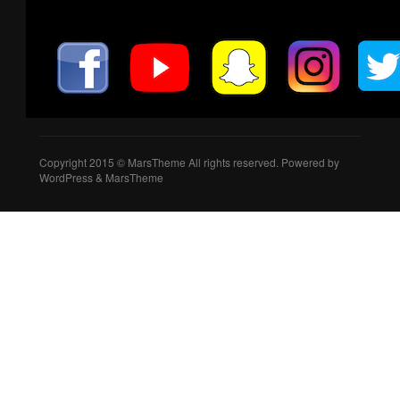
Copyright 2015 © MarsTheme All rights reserved. Powered by
WordPress & MarsTheme