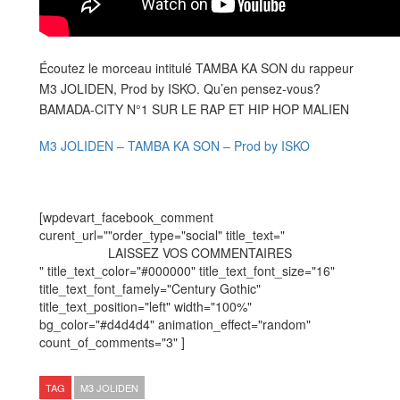
Écoutez le morceau intitulé TAMBA KA SON du rappeur
M3 JOLIDEN, Prod by ISKO. Qu’en pensez-vous?
BAMADA-CITY N°1 SUR LE RAP ET HIP HOP MALIEN
M3 JOLIDEN – TAMBA KA SON – Prod by ISKO
[wpdevart_facebook_comment
curent_url=""order_type="social" title_text="
LAISSEZ VOS COMMENTAIRES
" title_text_color="#000000" title_text_font_size="16"
title_text_font_famely="Century Gothic"
title_text_position="left" width="100%"
bg_color="#d4d4d4" animation_effect="random"
count_of_comments="3" ]
TAG
M3 JOLIDEN