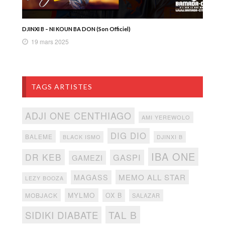
DJINXI B – NI KOUN BA DON (Son Officiel)
19 mars 2025
TAGS ARTISTES
ADJI ONE CENTHIAGO
AMI YEREWOLO
DIG DIO
BALEME
BLACK ISMO
DJINXI B
IBA ONE
DR KEB
GASPI
GAMEZI
MEMO ALL STAR
MAGASS
LEZY BOOZA
MYLMO
MOBJACK
OX B
SALAZAR
TAL B
SIDIKI DIABATE