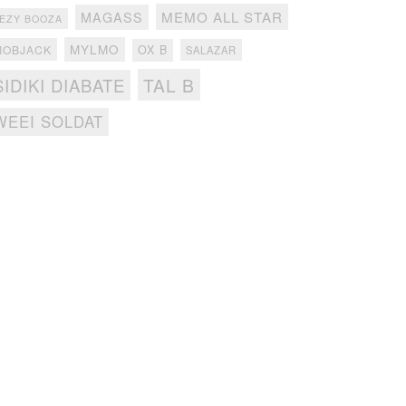
MEMO ALL STAR
MAGASS
EZY BOOZA
MYLMO
MOBJACK
OX B
SALAZAR
TAL B
SIDIKI DIABATE
WEEI SOLDAT