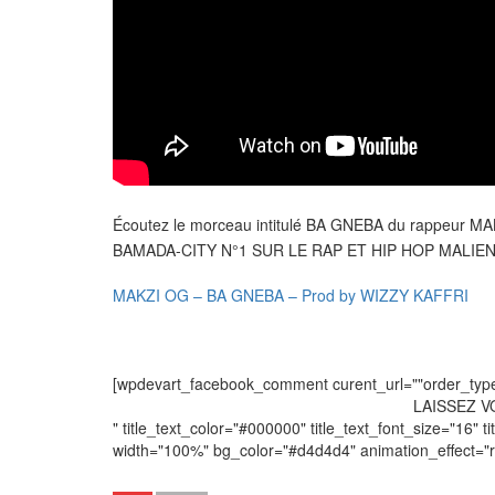
Écoutez le morceau intitulé BA GNEBA du rappeur M
BAMADA-CITY N°1 SUR LE RAP ET HIP HOP MALIE
MAKZI OG – BA GNEBA – Prod by WIZZY KAFFRI
[wpdevart_facebook_comment curent_url=""order_type="
LAISSEZ 
" title_text_color="#000000" title_text_font_size="16" ti
width="100%" bg_color="#d4d4d4" animation_effect=