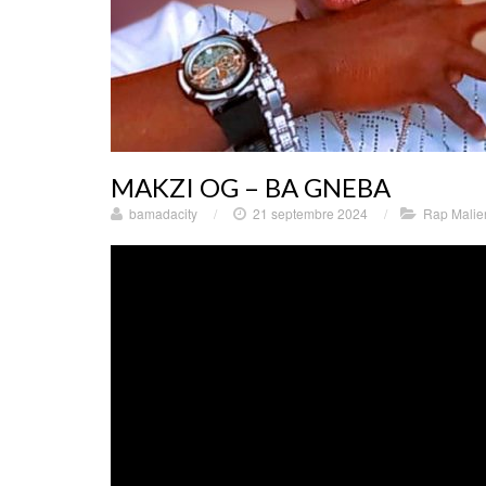
MAKZI OG – BA GNEBA
bamadacity
/
21 septembre 2024
/
Rap Malie