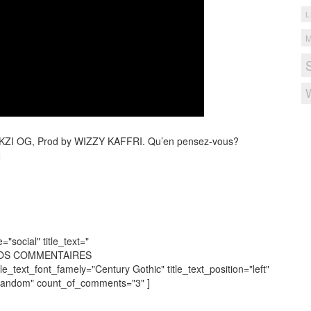
L
AKZI OG, Prod by WIZZY KAFFRI. Qu’en pensez-vous?
N
social" title_text="
VOS COMMENTAIRES
tle_text_font_famely="Century Gothic" title_text_position="left"
"random" count_of_comments="3" ]