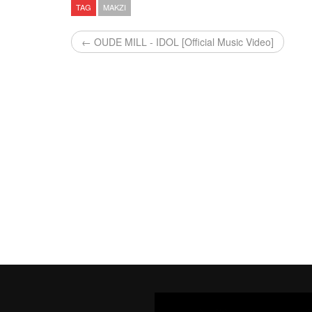
TAG
MAKZI
← OUDE MILL - IDOL [Official Music Video]