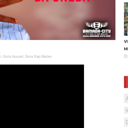
V
ME
n
,
Sons Accueil
,
Sons Rap Malien