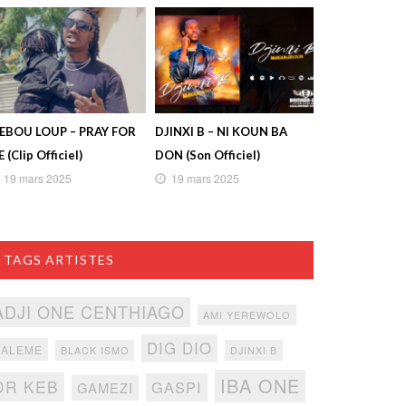
IEBOU LOUP – PRAY FOR
DJINXI B – NI KOUN BA
 (Clip Officiel)
DON (Son Officiel)
19 mars 2025
19 mars 2025
TAGS ARTISTES
ADJI ONE CENTHIAGO
AMI YEREWOLO
DIG DIO
BALEME
BLACK ISMO
DJINXI B
IBA ONE
DR KEB
GASPI
GAMEZI