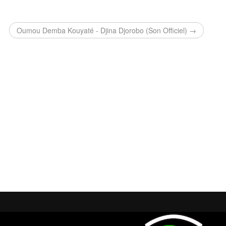
Oumou Demba Kouyaté - Djina Djorobo (Son Officiel) →