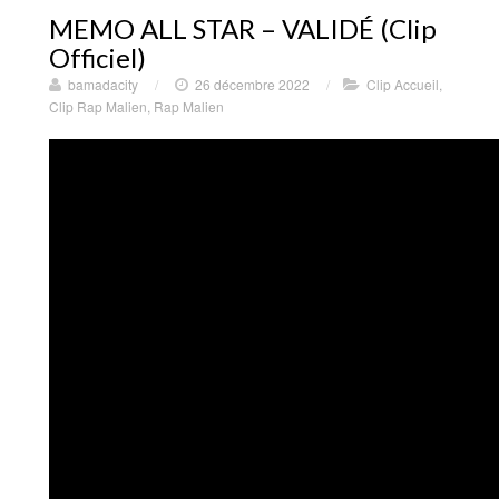
MEMO ALL STAR – VALIDÉ (Clip
Officiel)
bamadacity
/
26 décembre 2022
/
Clip Accueil
,
Clip Rap Malien
,
Rap Malien