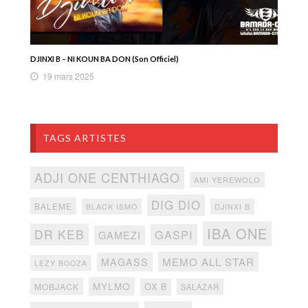
DJINXI B – NI KOUN BA DON (Son Officiel)
19 mars 2025
TAGS ARTISTES
ADJI ONE CENTHIAGO
AMI YEREWOLO
DIG DIO
BALEME
BLACK ISMO
DJINXI B
IBA ONE
DR KEB
GASPI
GAMEZI
MEMO ALL STAR
MAGASS
LEZY BOOZA
MYLMO
MOBJACK
OX B
SALAZAR