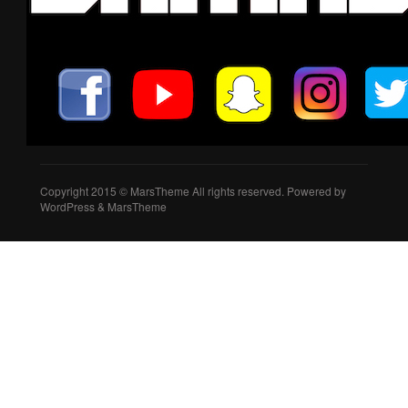
Copyright 2015 © MarsTheme All rights reserved. Powered by
WordPress & MarsTheme