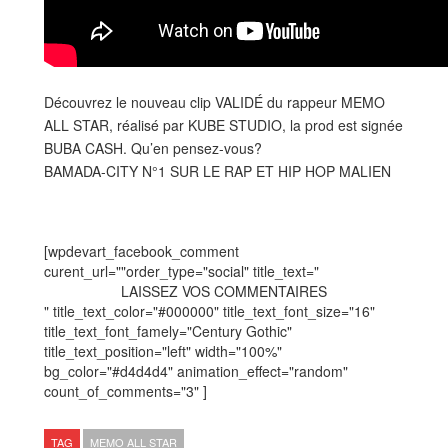
Découvrez le nouveau clip VALIDÉ du rappeur MEMO
ALL STAR, réalisé par KUBE STUDIO, la prod est signée
BUBA CASH. Qu’en pensez-vous?
BAMADA-CITY N°1 SUR LE RAP ET HIP HOP MALIEN
[wpdevart_facebook_comment
curent_url=""order_type="social" title_text="
LAISSEZ VOS COMMENTAIRES
" title_text_color="#000000" title_text_font_size="16"
title_text_font_famely="Century Gothic"
title_text_position="left" width="100%"
bg_color="#d4d4d4" animation_effect="random"
count_of_comments="3" ]
TAG
MEMO ALL STAR