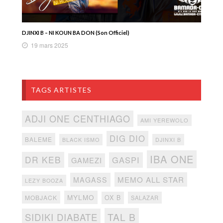
DJINXI B – NI KOUN BA DON (Son Officiel)
19 mars 2025
TAGS ARTISTES
ADJI ONE CENTHIAGO
AMI YEREWOLO
DIG DIO
BALEME
BLACK ISMO
DJINXI B
IBA ONE
DR KEB
GASPI
GAMEZI
MEMO ALL STAR
MAGASS
LEZY BOOZA
MYLMO
MOBJACK
OX B
SALAZAR
TAL B
SIDIKI DIABATE