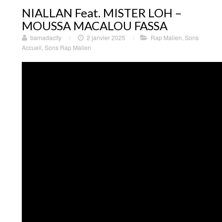
NIALLAN Feat. MISTER LOH –
MOUSSA MACALOU FASSA
bamadacity
/
2 janvier 2025
/
Rap Malien
,
Sons
Accueil
,
Sons Rap Malien