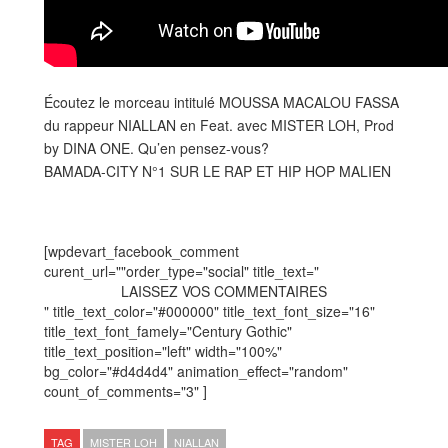
Écoutez le morceau intitulé MOUSSA MACALOU FASSA
du rappeur NIALLAN en Feat. avec MISTER LOH, Prod
by DINA ONE. Qu’en pensez-vous?
BAMADA-CITY N°1 SUR LE RAP ET HIP HOP MALIEN
[wpdevart_facebook_comment
curent_url=""order_type="social" title_text="
LAISSEZ VOS COMMENTAIRES
" title_text_color="#000000" title_text_font_size="16"
title_text_font_famely="Century Gothic"
title_text_position="left" width="100%"
bg_color="#d4d4d4" animation_effect="random"
count_of_comments="3" ]
TAG
MISTER LOH
NIALLAN