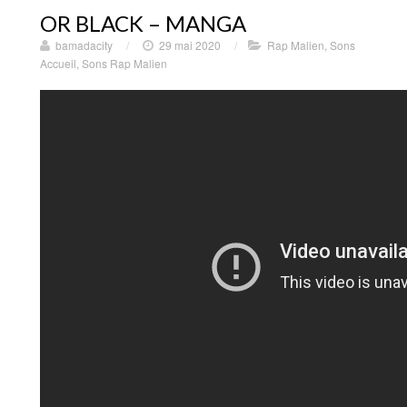
OR BLACK – MANGA
bamadacity
/
29 mai 2020
/
Rap Malien
,
Sons
Accueil
,
Sons Rap Malien