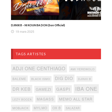
DJINXI B – NI KOUN BA DON (Son Officiel)
19 mars 2025
TAGS ARTISTES
ADJI ONE CENTHIAGO
AMI YEREWOLO
DIG DIO
BALEME
BLACK ISMO
DJINXI B
IBA ONE
DR KEB
GASPI
GAMEZI
MEMO ALL STAR
MAGASS
LEZY BOOZA
MYLMO
MOBJACK
OX B
SALAZAR