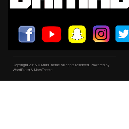
Copyright 2015 © MarsTheme All rights reserved. Powered by
WordPress & MarsTheme