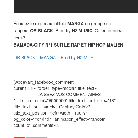
Écoutez le morceau intitulé
MANGA
du groupe de
rappeur
OR BLACK
, Prod by
H2 MUSIC
. Qu’en pensez-
vous?
BAMADA-CITY N°1 SUR LE RAP ET HIP HOP MALIEN
OR BLACK – MANGA – Prod by H2 MUSIC
[wpdevart_facebook_comment
curent_url=""order_type="social" title_text="
LAISSEZ VOS COMMENTAIRES
" title_text_color="#000000" title_text_font_size="16"
title_text_font_famely="Century Gothic"
title_text_position="left" width="100%"
bg_color="#d4d4d4" animation_effect="random"
count_of_comments="3" ]