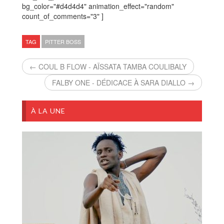
bg_color="#d4d4d4" animation_effect="random"
count_of_comments="3" ]
TAG
PITTER BOSS
← COUL B FLOW - AÏSSATA TAMBA COULIBALY
FALBY ONE - DÉDICACE À SARA DIALLO →
À LA UNE