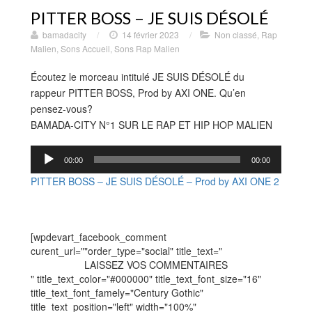
PITTER BOSS – JE SUIS DÉSOLÉ
bamadacity
/
14 février 2023
/
Non classé
,
Rap
Malien
,
Sons Accueil
,
Sons Rap Malien
Écoutez le morceau intitulé JE SUIS DÉSOLÉ du
rappeur PITTER BOSS, Prod by AXI ONE. Qu’en
pensez-vous?
BAMADA-CITY N°1 SUR LE RAP ET HIP HOP MALIEN
Lecteur
00:00
00:00
audio
PITTER BOSS – JE SUIS DÉSOLÉ – Prod by AXI ONE 2
[wpdevart_facebook_comment
curent_url=""order_type="social" title_text="
LAISSEZ VOS COMMENTAIRES
" title_text_color="#000000" title_text_font_size="16"
title_text_font_famely="Century Gothic"
title_text_position="left" width="100%"