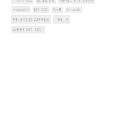
MEMO ALL STAR
MAGASS
LEZY BOOZA
MYLMO
MOBJACK
OX B
SALAZAR
TAL B
SIDIKI DIABATE
WEEI SOLDAT