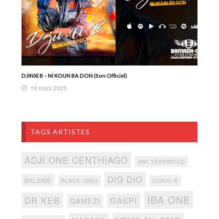
DJINXI B – NI KOUN BA DON (Son Officiel)
19 mars 2025
TAGS ARTISTES
ADJI ONE CENTHIAGO
AMI YEREWOLO
DIG DIO
BALEME
BLACK ISMO
DJINXI B
IBA ONE
DR KEB
GASPI
GAMEZI