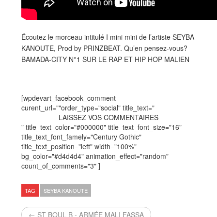
Écoutez le morceau intitulé I mini mini de l’artiste SEYBA
KANOUTE, Prod by PRINZBEAT. Qu’en pensez-vous?
BAMADA-CITY N°1 SUR LE RAP ET HIP HOP MALIEN
[wpdevart_facebook_comment
curent_url=""order_type="social" title_text="
LAISSEZ VOS COMMENTAIRES
" title_text_color="#000000" title_text_font_size="16"
title_text_font_famely="Century Gothic"
title_text_position="left" width="100%"
bg_color="#d4d4d4" animation_effect="random"
count_of_comments="3" ]
TAG
SEYBA KANOUTE
← ST BOUL B - ARMÉE MALI FASSA