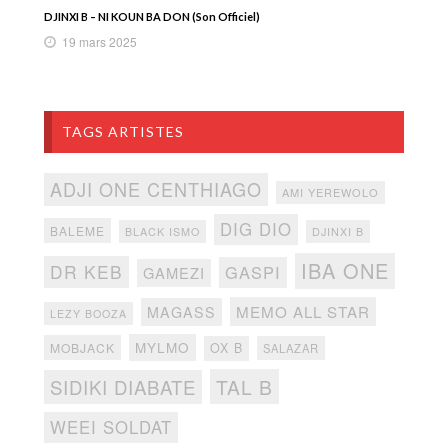
DJINXI B – NI KOUN BA DON (Son Officiel)
19 mars 2025
TAGS ARTISTES
ADJI ONE CENTHIAGO
AMI YEREWOLO
DIG DIO
BALEME
BLACK ISMO
DJINXI B
IBA ONE
DR KEB
GASPI
GAMEZI
MEMO ALL STAR
MAGASS
LEZY BOOZA
MYLMO
MOBJACK
OX B
SALAZAR
TAL B
SIDIKI DIABATE
WEEI SOLDAT