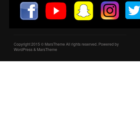
Copyright 2015 © MarsTheme All rights reserved. Powered by
WordPress & MarsTheme