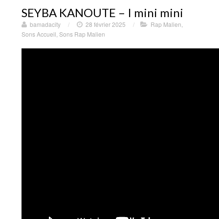
SEYBA KANOUTE – I mini mini
bamadacity
/
28 février 2025
/
Rap Malien
,
Sons Accueil
,
Sons Rap Malien