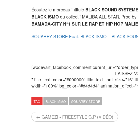
Écoutez le morceau intitulé
BLACK SOUND SYSTEM
BLACK ISMO
du collectif MALIBA ALL STAR, Prod by
BAMADA-CITY N°1 SUR LE RAP ET HIP HOP MALI
SOUAREY STORE Feat. BLACK ISMO – BLACK SOUN
[wpdevart_facebook_comment curent_url=""order_type="
LAISSEZ 
" title_text_color="#000000" title_text_font_size="16" ti
width="100%" bg_color="#d4d4d4" animation_effect=
TAG
BLACK ISMO
SOUAREY STORE
← GAMEZI - FREESTYLE G.P (VIDÉO)