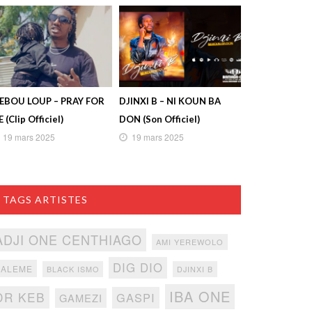
IEBOU LOUP – PRAY FOR
DJINXI B – NI KOUN BA
 (Clip Officiel)
DON (Son Officiel)
19 mars 2025
19 mars 2025
TAGS ARTISTES
ADJI ONE CENTHIAGO
AMI YEREWOLO
DIG DIO
BALEME
BLACK ISMO
DJINXI B
IBA ONE
DR KEB
GASPI
GAMEZI