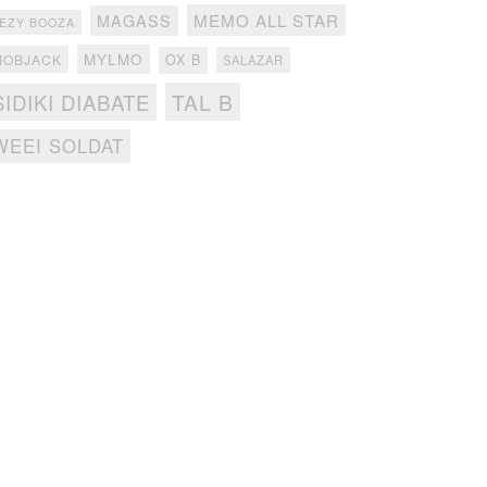
MEMO ALL STAR
MAGASS
EZY BOOZA
MYLMO
MOBJACK
OX B
SALAZAR
TAL B
SIDIKI DIABATE
WEEI SOLDAT