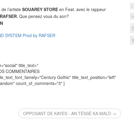
L
E
de l’artiste
SOUAREY STORE
en Feat. avec le rappeur
RAFSER
. Que pensez vous du son?
EN
D SYSTEM Prod by RAFSER
social" title_text="
VOS COMMENTAIRES
tle_text_font_famely="Century Gothic" title_text_position="left"
"random" count_of_comments="3" ]
OPPOSANT DE KAYES - AN TÉSSÉ KA MALÔ →