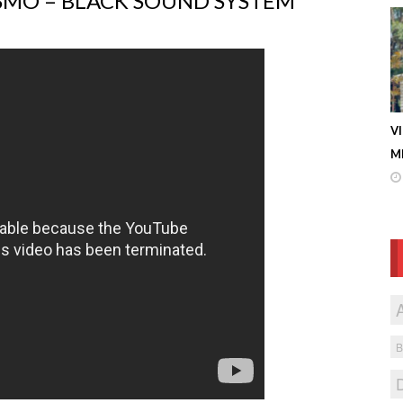
ISMO – BLACK SOUND SYSTEM
V
ME