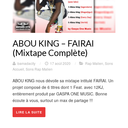
ABOU KING – FAIRAI
(Mixtape Complète)
bamadacity
/
17 août 2020
/
Rap Malien
,
Sons
Accueil
,
Sons Rap Malien
ABOU KING nous dévoile sa mixtape intitulé FAIRAI. Un
projet composé de 6 titres dont 1 Feat. avec 12KJ,
entièrement produit par GASPA ONE MUSIC. Bonne
écoute à vous, surtout un max de partage !!!
LIRE LA SUITE