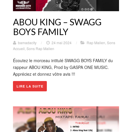
ABOU KING – SWAGG
BOYS FAMILY
bamadacity
/
24 mai 2024
/
Rap Malien
,
Sons
Accueil
,
Sons Rap Malien
Écoutez le morceau intitulé SWAGG BOYS FAMILY du
rappeur ABOU KING, Prod by GASPA ONE MUSIC.
Appréciez et donnez vôtre avis !!!
LIRE LA SUITE