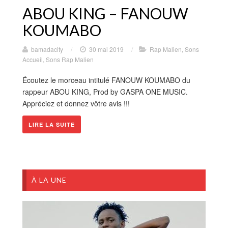
ABOU KING – FANOUW
KOUMABO
bamadacity
/
30 mai 2019
/
Rap Malien
,
Sons
Accueil
,
Sons Rap Malien
Écoutez le morceau intitulé FANOUW KOUMABO du
rappeur ABOU KING, Prod by GASPA ONE MUSIC.
Appréciez et donnez vôtre avis !!!
LIRE LA SUITE
À LA UNE