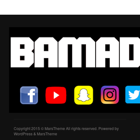
Copyright 2015 © MarsTheme All rights reserved. Powered by
WordPress & MarsTheme