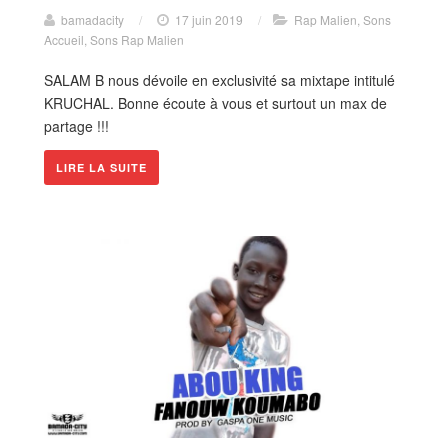
bamadacity
/
17 juin 2019
/
Rap Malien
,
Sons
Accueil
,
Sons Rap Malien
SALAM B nous dévoile en exclusivité sa mixtape intitulé
KRUCHAL. Bonne écoute à vous et surtout un max de
partage !!!
LIRE LA SUITE