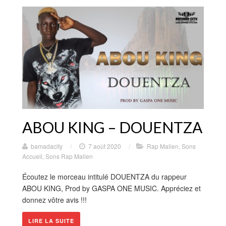
ABOU KING – DOUENTZA
bamadacity
/
7 août 2020
/
Rap Malien
,
Sons
Accueil
,
Sons Rap Malien
Écoutez le morceau intitulé DOUENTZA du rappeur
ABOU KING, Prod by GASPA ONE MUSIC. Appréciez et
donnez vôtre avis !!!
LIRE LA SUITE