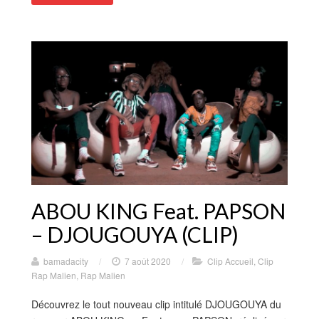
ABOU KING Feat. PAPSON
– DJOUGOUYA (CLIP)
bamadacity
/
7 août 2020
/
Clip Accueil
,
Clip
Rap Malien
,
Rap Malien
Découvrez le tout nouveau clip intitulé DJOUGOUYA du