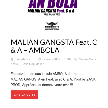
MALIAN GANGSTA Feat. C
& A – AMBOLA
bamadacity
/
19 mars 2019
/
Rap Malien
,
Sons
Accueil
,
Sons Rap Malien
Écoutez le morceau intitulé AMBOLA du rappeur
MALIAN GANGSTA en Feat. avec C & A, Prod by ZACK
PROD. Appréciez et donnez vôtre avis !!!
LIRE LA SUITE