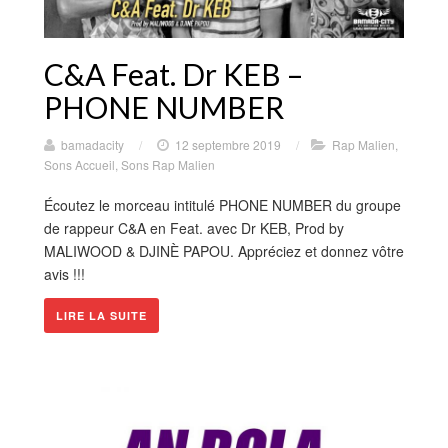
C&A Feat. Dr KEB –
PHONE NUMBER
bamadacity
/
12 septembre 2019
/
Rap Malien
,
Sons Accueil
,
Sons Rap Malien
Écoutez le morceau intitulé PHONE NUMBER du groupe
de rappeur C&A en Feat. avec Dr KEB, Prod by
MALIWOOD & DJINÈ PAPOU. Appréciez et donnez vôtre
avis !!!
LIRE LA SUITE