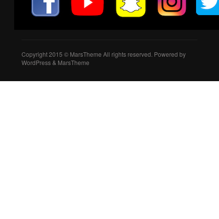
Copyright 2015 © MarsTheme All rights reserved. Powered by
WordPress & MarsTheme