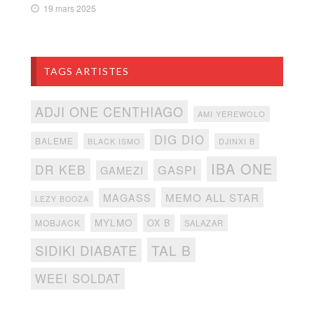
19 mars 2025
TAGS ARTISTES
ADJI ONE CENTHIAGO
AMI YEREWOLO
DIG DIO
BALEME
BLACK ISMO
DJINXI B
IBA ONE
DR KEB
GASPI
GAMEZI
MEMO ALL STAR
MAGASS
LEZY BOOZA
MYLMO
MOBJACK
OX B
SALAZAR
TAL B
SIDIKI DIABATE
WEEI SOLDAT