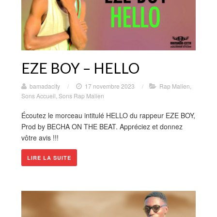
EZE BOY – HELLO
bamadacity
/
17 novembre 2023
/
Rap Malien
,
Sons Accueil
,
Sons Rap Malien
Écoutez le morceau intitulé HELLO du rappeur EZE BOY,
Prod by BECHA ON THE BEAT. Appréciez et donnez
vôtre avis !!!
LIRE LA SUITE