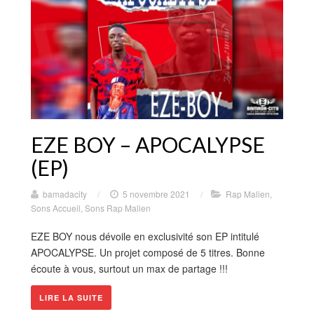
EZE BOY – APOCALYPSE
(EP)
bamadacity
/
5 novembre 2021
/
Rap Malien
,
Sons Accueil
,
Sons Rap Malien
EZE BOY nous dévoile en exclusivité son EP intitulé
APOCALYPSE. Un projet composé de 5 titres. Bonne
écoute à vous, surtout un max de partage !!!
LIRE LA SUITE