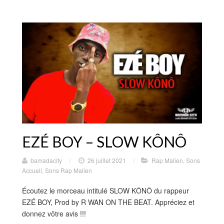
EZÉ BOY – SLOW KÔNÔ
bamadacity
/
26 juillet 2021
/
Rap Malien
,
Sons
Accueil
,
Sons Rap Malien
Écoutez le morceau intitulé SLOW KÔNÔ du rappeur
EZÉ BOY, Prod by R WAN ON THE BEAT. Appréciez et
donnez vôtre avis !!!