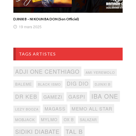
DJINXI B – NI KOUN BA DON (Son Officiel)
19 mars 2025
TAGS ARTISTES
ADJI ONE CENTHIAGO
AMI YEREWOLO
DIG DIO
BALEME
BLACK ISMO
DJINXI B
IBA ONE
DR KEB
GASPI
GAMEZI
MEMO ALL STAR
MAGASS
LEZY BOOZA
MYLMO
MOBJACK
OX B
SALAZAR
TAL B
SIDIKI DIABATE