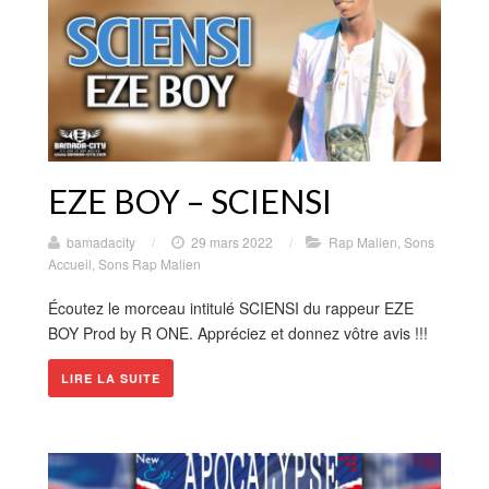
EZE BOY – SCIENSI
bamadacity
/
29 mars 2022
/
Rap Malien
,
Sons
Accueil
,
Sons Rap Malien
Écoutez le morceau intitulé SCIENSI du rappeur EZE
BOY Prod by R ONE. Appréciez et donnez vôtre avis !!!
LIRE LA SUITE