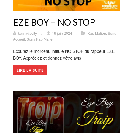
EZE BOY – NO STOP
bamadacity
/
19 juin 2024
/
Rap Malien
,
Sons
Accueil
,
Sons Rap Malien
Écoutez le morceau intitulé NO STOP du rappeur EZE
BOY. Appréciez et donnez vôtre avis !!!
LIRE LA SUITE