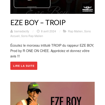
EZE BOY – TROIP
bamadacity
/
8 avril 2024
/
Rap Malien
,
Sons
Accueil
,
Sons Rap Malien
Écoutez le morceau intitulé TROIP du rappeur EZE BOY,
Prod by R ONE ON CHEE. Appréciez et donnez vôtre
avis !!!
LIRE LA SUITE