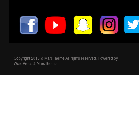
Copyright 2015 © MarsTheme All rights reserved. Powered by
WordPress & MarsTheme