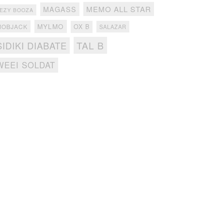
MEMO ALL STAR
MAGASS
EZY BOOZA
MYLMO
MOBJACK
OX B
SALAZAR
TAL B
SIDIKI DIABATE
WEEI SOLDAT