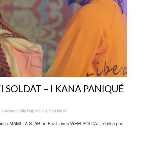
EI SOLDAT – I KANA PANIQUÉ
lip Accueil
,
Clip Rap Malien
,
Rap Malien
nteuse MAMI LA STAR en Feat. avec WEEI SOLDAT, réalisé par