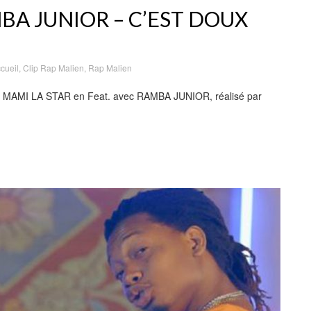
MBA JUNIOR – C’EST DOUX
cueil
,
Clip Rap Malien
,
Rap Malien
use MAMI LA STAR en Feat. avec RAMBA JUNIOR, réalisé par