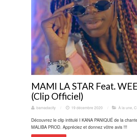
MAMI LA STAR Feat. WE
(Clip Officiel)
bamadacity
/
19 décembre 2020
/
À la une
,
C
Découvrez le clip intitulé I KANA PANIQUÉ de la cha
MALIBA PROD. Appréciez et donnez vôtre avis !!!