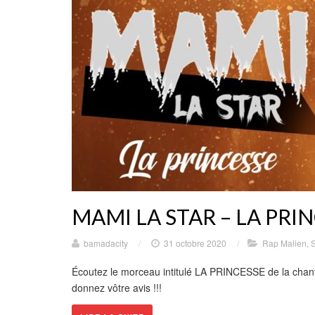
MAMI LA STAR – LA PRI
bamadacity
/
31 octobre 2020
/
Rap Malien
,
S
Écoutez le morceau intitulé LA PRINCESSE de la chan
donnez vôtre avis !!!