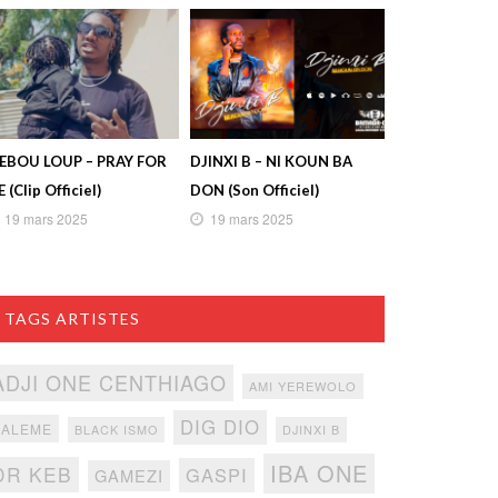
IEBOU LOUP – PRAY FOR
DJINXI B – NI KOUN BA
 (Clip Officiel)
DON (Son Officiel)
19 mars 2025
19 mars 2025
TAGS ARTISTES
ADJI ONE CENTHIAGO
AMI YEREWOLO
DIG DIO
BALEME
BLACK ISMO
DJINXI B
IBA ONE
DR KEB
GASPI
GAMEZI