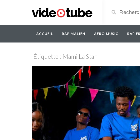
ACCUEIL
RAP MALIEN
AFRO MUSIC
RAP FR
Étiquette : Mami La Star