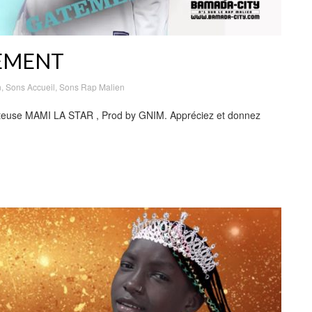
TEMENT
n
,
Sons Accueil
,
Sons Rap Malien
nteuse MAMI LA STAR , Prod by GNIM. Appréciez et donnez