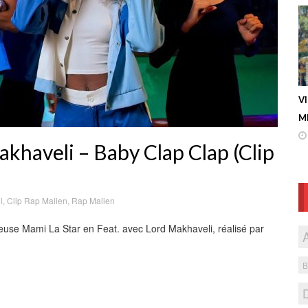
V
ME
khaveli – Baby Clap Clap (Clip
l
,
Clip Rap Malien
,
Rap Malien
use Mami La Star en Feat. avec ‪Lord Makhaveli, réalisé par