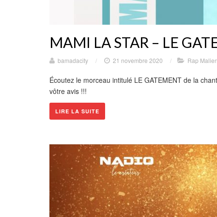
MAMI LA STAR – LE GA
bamadacity
/
21 novembre 2020
/
Rap Malie
Écoutez le morceau intitulé LE GATEMENT de la cha
vôtre avis !!!
LIRE LA SUITE