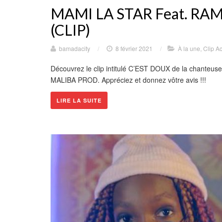
MAMI LA STAR Feat. RA
(CLIP)
bamadacity
/
8 février 2021
/
À la une
,
Clip Ac
Découvrez le clip intitulé C’EST DOUX de la chante
MALIBA PROD. Appréciez et donnez vôtre avis !!!
LIRE LA SUITE