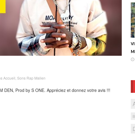
V
ME
s Accueil
,
Sons Rap Malien
M DEN, Prod by S ONE. Appréciez et donnez votre avis !!!