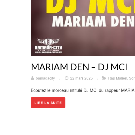
MARIAM DEN – DJ MCI
bamadacity
/
22 mars 2025
/
Rap Malien
,
Son
Écoutez le morceau intitulé DJ MCI du rappeur MARIA
LIRE LA SUITE