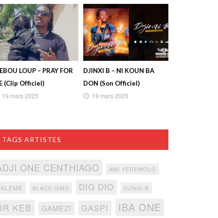
IEBOU LOUP – PRAY FOR
DJINXI B – NI KOUN BA
 (Clip Officiel)
DON (Son Officiel)
19 mars 2025
19 mars 2025
TAGS ARTISTES
ADJI ONE CENTHIAGO
AMI YEREWOLO
DIG DIO
BALEME
BLACK ISMO
DJINXI B
IBA ONE
DR KEB
GASPI
GAMEZI