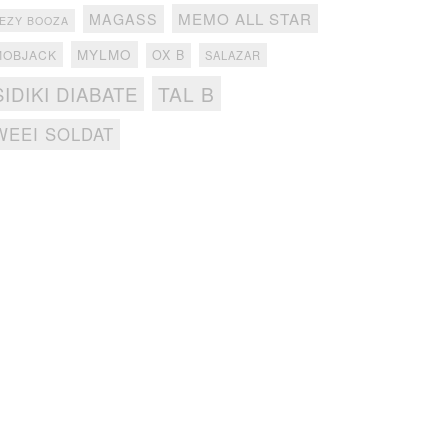
MEMO ALL STAR
MAGASS
EZY BOOZA
MYLMO
MOBJACK
OX B
SALAZAR
TAL B
SIDIKI DIABATE
WEEI SOLDAT