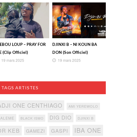
IEBOU LOUP – PRAY FOR
DJINXI B – NI KOUN BA
 (Clip Officiel)
DON (Son Officiel)
19 mars 2025
19 mars 2025
TAGS ARTISTES
ADJI ONE CENTHIAGO
AMI YEREWOLO
DIG DIO
BALEME
BLACK ISMO
DJINXI B
IBA ONE
DR KEB
GASPI
GAMEZI