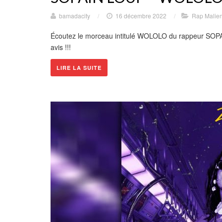
bamadacity
/
16 décembre 2022
/
Rap Malie
Écoutez le morceau intitulé WOLOLO du rappeur SOPA
avis !!!
LIRE LA SUITE