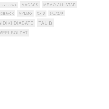
MEMO ALL STAR
MAGASS
EZY BOOZA
MYLMO
MOBJACK
OX B
SALAZAR
TAL B
SIDIKI DIABATE
WEEI SOLDAT