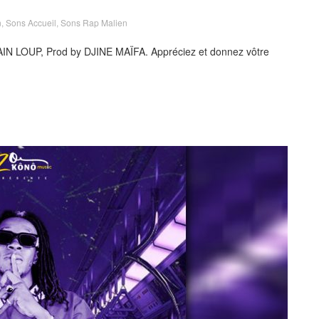
n
,
Sons Accueil
,
Sons Rap Malien
IN LOUP, Prod by DJINE MAÏFA. Appréciez et donnez vôtre