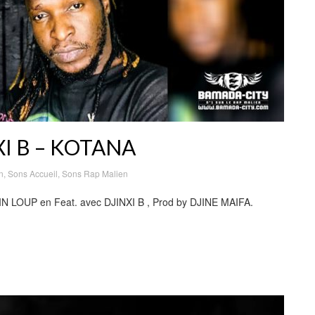
XI B – KOTANA
n
,
Sons Accueil
,
Sons Rap Malien
IN LOUP en Feat. avec DJINXI B , Prod by DJINE MAIFA.