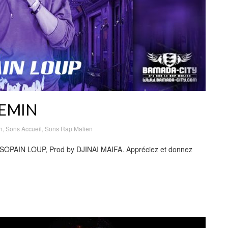
HEMIN
n
,
Sons Accueil
,
Sons Rap Malien
 SOPAIN LOUP, Prod by DJINAI MAIFA. Appréciez et donnez