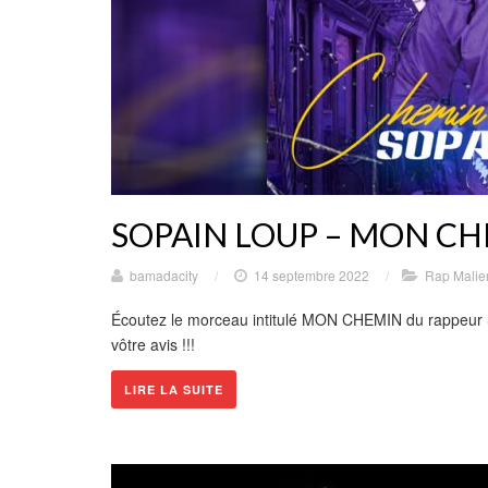
SOPAIN LOUP – MON C
bamadacity
/
14 septembre 2022
/
Rap Malie
Écoutez le morceau intitulé MON CHEMIN du rappeur
vôtre avis !!!
LIRE LA SUITE