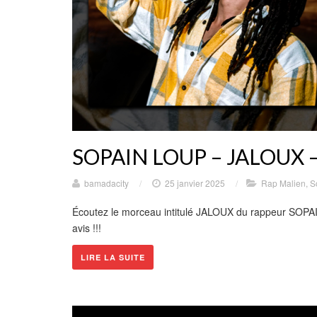
SOPAIN LOUP – JALOUX – (
bamadacity
/
25 janvier 2025
/
Rap Malien
,
S
Écoutez le morceau intitulé JALOUX du rappeur SOP
avis !!!
LIRE LA SUITE