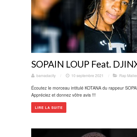
SOPAIN LOUP Feat. DJIN
bamadacity
/
10 septembre 2021
/
Rap Malie
Écoutez le morceau intitulé KOTANA du rappeur SOPA
Appréciez et donnez vôtre avis !!!
LIRE LA SUITE