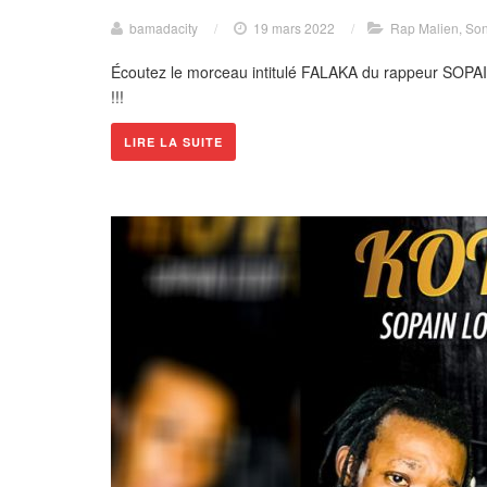
bamadacity
/
19 mars 2022
/
Rap Malien
,
Son
Écoutez le morceau intitulé FALAKA du rappeur SOPA
!!!
LIRE LA SUITE