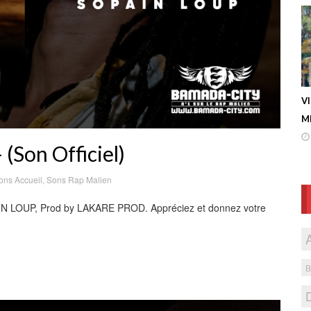
V
ME
Son Officiel)
ons Accueil
,
Sons Rap Malien
AIN LOUP, Prod by LAKARE PROD. Appréciez et donnez votre