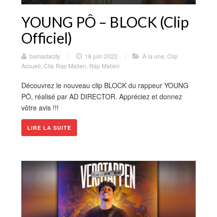
YOUNG PÔ – BLOCK (Clip
Officiel)
bamadacity
/
18 juin 2022
/
À la une
,
Clip
Accueil
,
Clip Rap Malien
,
Rap Malien
Découvrez le nouveau clip BLOCK du rappeur YOUNG
PÔ, réalisé par AD DIRECTOR. Appréciez et donnez
vôtre avis !!!
LIRE LA SUITE