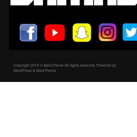
Copyright 2015 © MarsTheme All rights reserved. Powered by
WordPress & MarsTheme