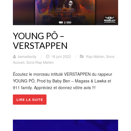
YOUNG PÔ –
VERSTAPPEN
bamadacity
/
18 juin 2022
/
Rap Malien
,
Sons
Accueil
,
Sons Rap Malien
Écoutez le morceau intitulé VERSTAPPEN du rappeur
YOUNG PÔ, Prod by Baby Ben – Magass & Lawka et
911 family. Appréciez et donnez vôtre avis !!!
LIRE LA SUITE