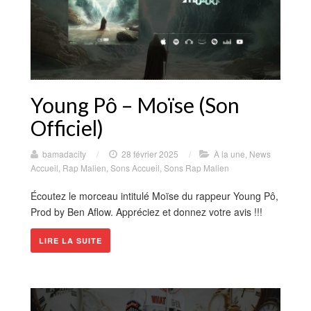
Young Pô – Moïse (Son
Officiel)
bamadacity
/
28 février 2025
/
À la une
,
News
Accueil
,
Rap Malien
,
Sons Accueil
,
Sons Rap Malien
Écoutez le morceau intitulé Moïse du rappeur Young Pô,
Prod by Ben Aflow. Appréciez et donnez votre avis !!!
LIRE LA SUITE