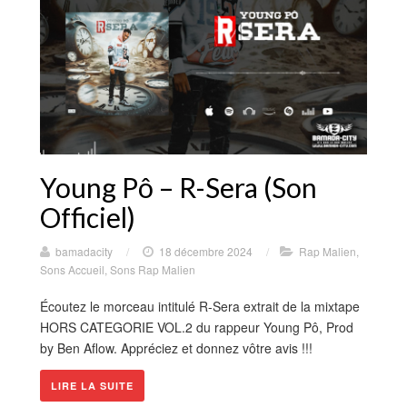
Young Pô – R-Sera (Son
Officiel)
bamadacity
/
18 décembre 2024
/
Rap Malien
,
Sons Accueil
,
Sons Rap Malien
Écoutez le morceau intitulé R-Sera extrait de la mixtape
HORS CATEGORIE VOL.2 du rappeur Young Pô, Prod
by Ben Aflow. Appréciez et donnez vôtre avis !!!
LIRE LA SUITE