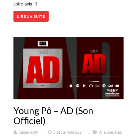
votre avis !!!
LIRE LA SUITE
Young Pô – AD (Son
Officiel)
bamadacity
/
3 septembre 2024
/
À la une
,
Rap