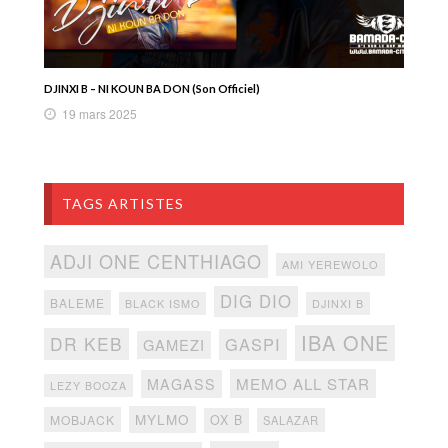
DJINXI B – NI KOUN BA DON (Son Officiel)
19 mars 2025
TAGS ARTISTES
ADJI ONE CENTHIAGO
AMI YEREWOLO
DIG DIO
BALEME
BLACK ISMO
DJINXI B
IBA ONE
DR KEB
GASPI
GAMEZI
MEMO ALL STAR
MAGASS
LEZY BOOZA
MYLMO
MOBJACK
OX B
SALAZAR