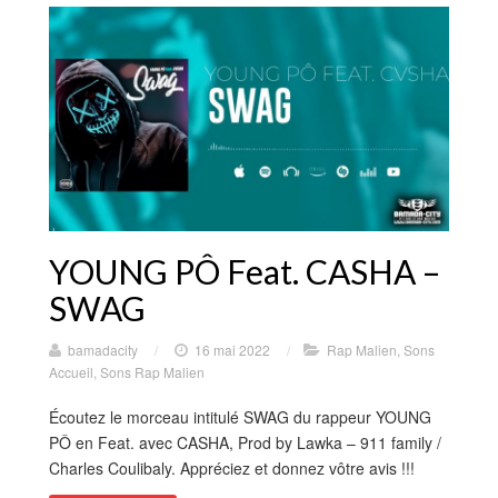
YOUNG PÔ Feat. CASHA –
SWAG
bamadacity
/
16 mai 2022
/
Rap Malien
,
Sons
Accueil
,
Sons Rap Malien
Écoutez le morceau intitulé SWAG du rappeur YOUNG
PÔ en Feat. avec CASHA, Prod by Lawka – 911 family /
Charles Coulibaly. Appréciez et donnez vôtre avis !!!