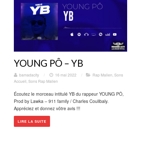
YOUNG PÔ – YB
bamadacity
/
16 mai 2022
/
Rap Malien
,
Sons
Accueil
,
Sons Rap Malien
Écoutez le morceau intitulé YB du rappeur YOUNG PÔ,
Prod by Lawka – 911 family / Charles Coulibaly.
Appréciez et donnez vôtre avis !!!
LIRE LA SUITE