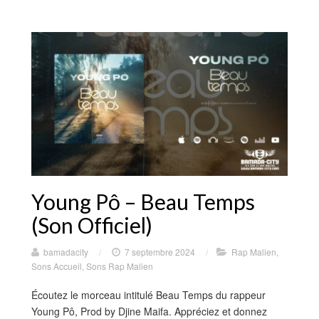
Young Pô – Beau Temps
(Son Officiel)
bamadacity
/
7 septembre 2024
/
Rap Malien
,
Sons Accueil
,
Sons Rap Malien
Écoutez le morceau intitulé Beau Temps du rappeur
Young Pô, Prod by Djine Maifa. Appréciez et donnez