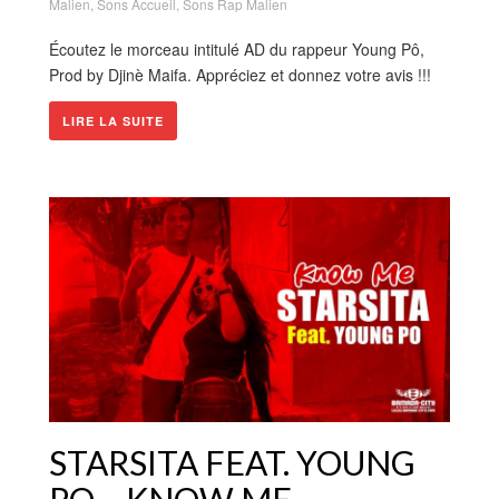
Malien
,
Sons Accueil
,
Sons Rap Malien
Écoutez le morceau intitulé AD du rappeur Young Pô,
Prod by Djinè Maifa. Appréciez et donnez votre avis !!!
LIRE LA SUITE
STARSITA FEAT. YOUNG