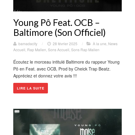
Young Pô Feat. OCB –
Baltimore (Son Officiel)
bamadacity
/
28 février 2025
/
À la une
,
News
Accueil
,
Rap Malien
,
Sons Accueil
,
Sons Rap Malien
Écoutez le morceau intitulé Baltimore du rappeur Young
Pô en Feat. avec OCB, Prod by Cheick Trap Beatz.
Appréciez et donnez votre avis !!!
LIRE LA SUITE