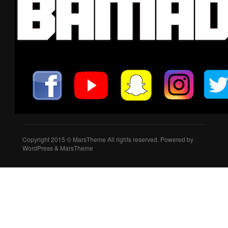
Copyright 2015 © MarsTheme All rights reserved. Powered by
WordPress & MarsTheme