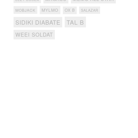
MYLMO
MOBJACK
OX B
SALAZAR
TAL B
SIDIKI DIABATE
WEEI SOLDAT