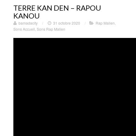
TERRE KAN DEN – RAPOU
KANOU
bamadacity
/
31 octobre 2020
/
Rap Malien
,
Sons Accueil
,
Sons Rap Malien