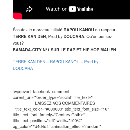
Écoutez le morceau intitulé
RAPOU KANOU
du rappeur
TERRE KAN DEN
, Prod by
DOUCARA
. Qu’en pensez-
vous?
BAMADA-CITY N°1 SUR LE RAP ET HIP HOP MALIEN
TERRE KAN DEN – RAPOU KANOU – Prod by
DOUCARA
[wpdevart_facebook_comment
curent_url=""order_type="social" title_text="
LAISSEZ VOS COMMENTAIRES
" title_text_color="#000000" title_text_font_size="16"
title_text_font_famely="Century Gothic"
title_text_position="left" width="100%"
bg_color="#d4d4d4" animation_effect="random"