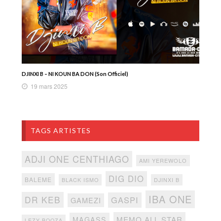
DJINXI B – NI KOUN BA DON (Son Officiel)
19 mars 2025
TAGS ARTISTES
ADJI ONE CENTHIAGO
AMI YEREWOLO
DIG DIO
BALEME
BLACK ISMO
DJINXI B
IBA ONE
DR KEB
GASPI
GAMEZI
MEMO ALL STAR
MAGASS
LEZY BOOZA