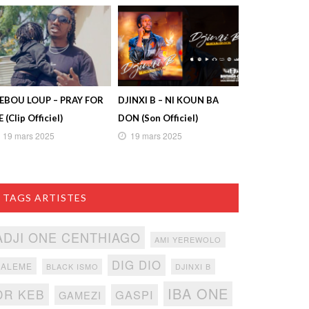
IEBOU LOUP – PRAY FOR
DJINXI B – NI KOUN BA
 (Clip Officiel)
DON (Son Officiel)
19 mars 2025
19 mars 2025
TAGS ARTISTES
ADJI ONE CENTHIAGO
AMI YEREWOLO
DIG DIO
BALEME
BLACK ISMO
DJINXI B
IBA ONE
DR KEB
GASPI
GAMEZI