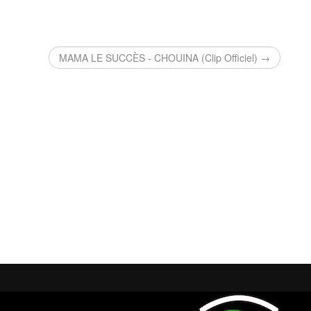
MAMA LE SUCCÈS - CHOUINA (Clip Officiel) →