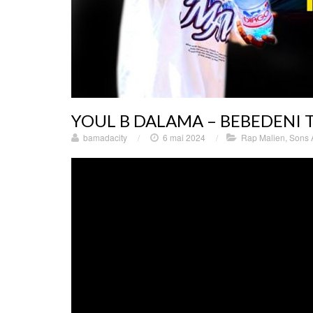
YOUL B DALAMA – BEBEDENI 
bamadacity
/
6 mai 2024
/
Rap Malien
,
Sons 