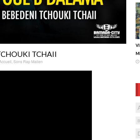
V
TCHOUKI TCHAII
ME
Accueil
,
Sons Rap Malien