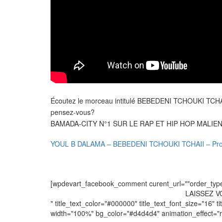
Écoutez le morceau intitulé BEBEDENI TCHOUKI TCH
pensez-vous?
BAMADA-CITY N°1 SUR LE RAP ET HIP HOP MALIE
YOUL B DALAMA – BEBEDENI TCHOUKI TCHAII – Pr
[wpdevart_facebook_comment curent_url=""order_type="
LAISSEZ 
" title_text_color="#000000" title_text_font_size="16" ti
width="100%" bg_color="#d4d4d4" animation_effect=