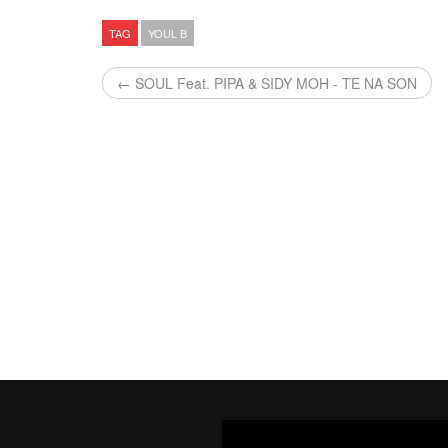
TAG
YOUL B
← SOUL Feat. PIPA & SIDY MOH - TE NA SON