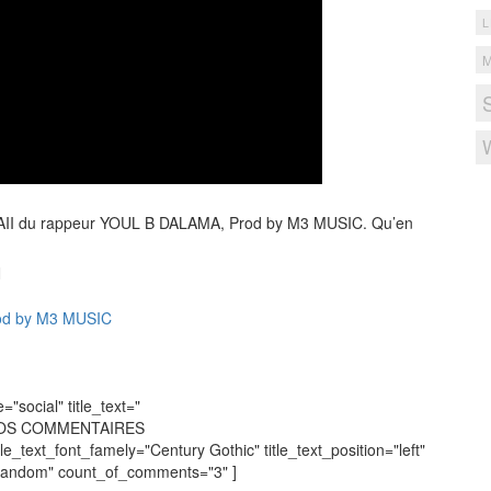
L
AII du rappeur YOUL B DALAMA, Prod by M3 MUSIC. Qu’en
N
od by M3 MUSIC
social" title_text="
VOS COMMENTAIRES
tle_text_font_famely="Century Gothic" title_text_position="left"
"random" count_of_comments="3" ]