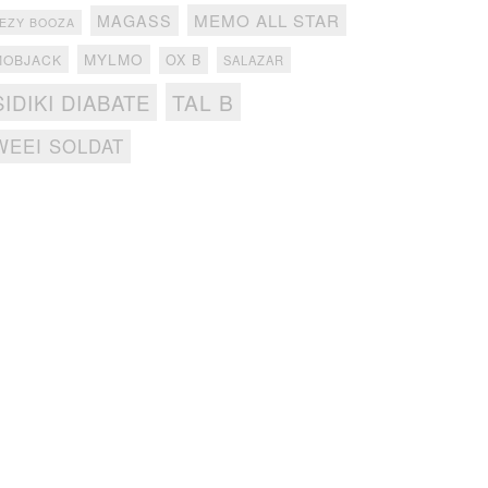
MEMO ALL STAR
MAGASS
EZY BOOZA
MYLMO
MOBJACK
OX B
SALAZAR
TAL B
SIDIKI DIABATE
WEEI SOLDAT