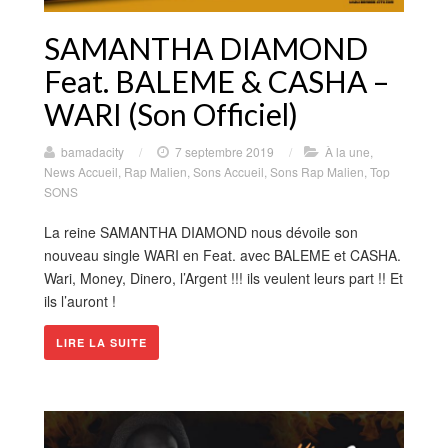
SAMANTHA DIAMOND
Feat. BALEME & CASHA –
WARI (Son Officiel)
bamadacity
/
7 septembre 2019
/
À la une
,
News Accueil
,
Rap Malien
,
Sons Accueil
,
Sons Rap Malien
,
Top
SONS
La reine SAMANTHA DIAMOND nous dévoile son
nouveau single WARI en Feat. avec BALEME et CASHA.
Wari, Money, Dinero, l’Argent !!! ils veulent leurs part !! Et
ils l’auront !
LIRE LA SUITE