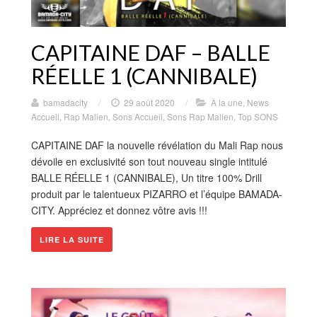
CAPITAINE DAF – BALLE
RÉELLE 1 (CANNIBALE)
bamadacity
/
29 août 2020
/
À la une
,
News
Accueil
,
Rap Malien
,
Sons Accueil
,
Sons Rap Malien
,
Top SONS
CAPITAINE DAF la nouvelle révélation du Mali Rap nous
dévoile en exclusivité son tout nouveau single intitulé
BALLE RÉELLE 1 (CANNIBALE), Un titre 100% Drill
produit par le talentueux PIZARRO et l’équipe BAMADA-
CITY. Appréciez et donnez vôtre avis !!!
LIRE LA SUITE