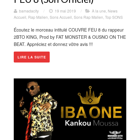
bamadacity
/
19 mai 2019
/
À la une
,
News
Accueil
,
Rap Malien
,
Sons Accueil
,
Sons Rap Malien
,
Top SONS
Écoutez le morceau intitulé COUVRE FEU 8 du rappeur
2BTO KING, Prod by FAT MONSTER & OUSNO ON THE
BEAT. Appréciez et donnez vôtre avis !!!
LIRE LA SUITE