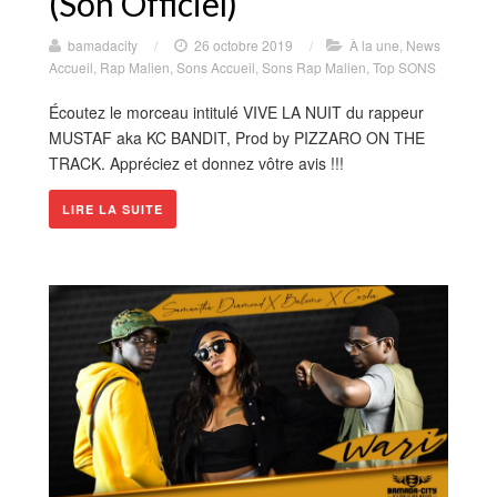
(Son Officiel)
bamadacity
/
26 octobre 2019
/
À la une
,
News
Accueil
,
Rap Malien
,
Sons Accueil
,
Sons Rap Malien
,
Top SONS
Écoutez le morceau intitulé VIVE LA NUIT du rappeur
MUSTAF aka KC BANDIT, Prod by PIZZARO ON THE
TRACK. Appréciez et donnez vôtre avis !!!
LIRE LA SUITE