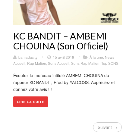
KC BANDIT – AMBEMI
CHOUINA (Son Officiel)
bamadacity
/
15 avril 2019
/
À la une
,
News
Accueil
,
Rap Malien
,
Sons Accueil
,
Sons Rap Malien
,
Top SONS
Écoutez le morceau intitulé AMBEMI CHOUINA du
rappeur KC BANDIT, Prod by YALCOSS. Appréciez et
donnez vôtre avis !!!
LIRE LA SUITE
Suivant →