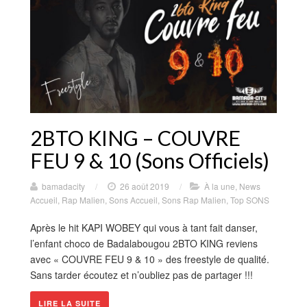
2BTO KING – COUVRE
FEU 9 & 10 (Sons Officiels)
bamadacity
/
26 août 2019
/
À la une
,
News
Accueil
,
Rap Malien
,
Sons Accueil
,
Sons Rap Malien
,
Top SONS
Après le hit KAPI WOBEY qui vous à tant fait danser,
l’enfant choco de Badalabougou 2BTO KING reviens
avec « COUVRE FEU 9 & 10 » des freestyle de qualité.
Sans tarder écoutez et n’oubliez pas de partager !!!
LIRE LA SUITE