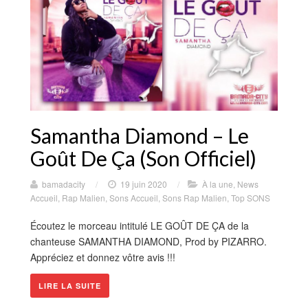
Samantha Diamond – Le
Goût De Ça (Son Officiel)
bamadacity
/
19 juin 2020
/
À la une
,
News
Accueil
,
Rap Malien
,
Sons Accueil
,
Sons Rap Malien
,
Top SONS
Écoutez le morceau intitulé LE GOÛT DE ÇA de la
chanteuse SAMANTHA DIAMOND, Prod by PIZARRO.
Appréciez et donnez vôtre avis !!!
LIRE LA SUITE