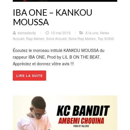
IBA ONE – KANKOU
MOUSSA
bamadacity
/
12 mai 2019
/
À la une
,
News
Accueil
,
Rap Malien
,
Sons Accueil
,
Sons Rap Malien
,
Top SONS
Écoutez le morceau intitulé KANKOU MOUSSA du
rappeur IBA ONE, Prod by LIL B ON THE BEAT.
Appréciez et donnez vôtre avis !!!
LIRE LA SUITE