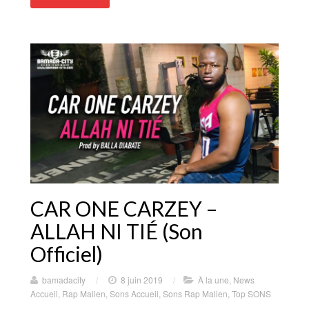
CAR ONE CARZEY –
ALLAH NI TIÉ (Son
Officiel)
bamadacity
/
8 juin 2019
/
À la une
,
News
Accueil
,
Rap Malien
,
Sons Accueil
,
Sons Rap Malien
,
Top SONS