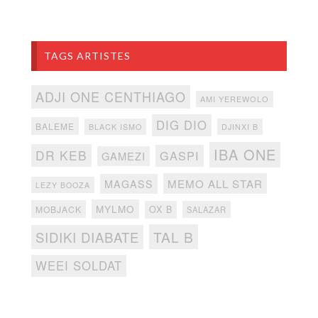
TAGS ARTISTES
ADJI ONE CENTHIAGO
AMI YEREWOLO
DIG DIO
BALEME
BLACK ISMO
DJINXI B
IBA ONE
DR KEB
GASPI
GAMEZI
MEMO ALL STAR
MAGASS
LEZY BOOZA
MYLMO
MOBJACK
OX B
SALAZAR
TAL B
SIDIKI DIABATE
WEEI SOLDAT