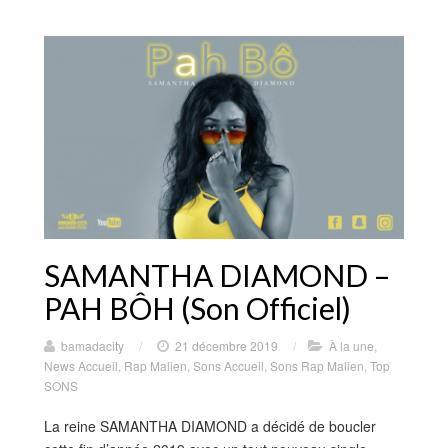
SAMANTHA DIAMOND –
PAH BÔH (Son Officiel)
bamadacity
/
21 décembre 2019
/
À la une
,
News Accueil
,
Rap Malien
,
Sons Accueil
,
Sons Rap Malien
,
Top
SONS
La reine SAMANTHA DIAMOND a décidé de boucler