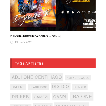
DJINXI B – NI KOUN BA DON (Son Officiel)
19 mars 2025
TAGS ARTISTES
ADJI ONE CENTHIAGO
AMI YEREWOLO
DIG DIO
BALEME
BLACK ISMO
DJINXI B
IBA ONE
DR KEB
GASPI
GAMEZI
MEMO ALL STAR
MAGASS