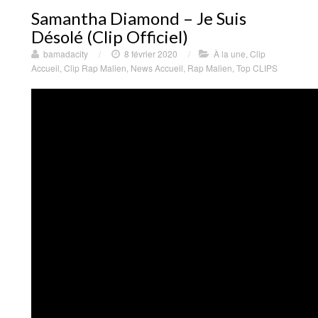
Samantha Diamond – Je Suis
Désolé (Clip Officiel)
bamadacity
/
8 février 2020
/
À la une
,
Clip
Accueil
,
Clip Rap Malien
,
News Accueil
,
Rap Malien
,
Top CLIPS