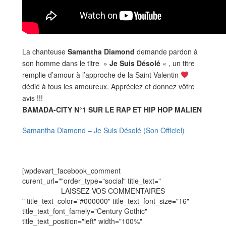
La chanteuse
Samantha Diamond
demande pardon à
son homme dans le titre »
Je Suis Désolé
« , un titre
remplie d’amour à l’approche de la Saint Valentin
dédié à tous les amoureux. Appréciez et donnez vôtre
avis !!!
BAMADA-CITY N°1 SUR LE RAP ET HIP HOP MALIEN
Samantha Diamond – Je Suis Désolé (Son Officiel)
[wpdevart_facebook_comment
curent_url=""order_type="social" title_text="
LAISSEZ VOS COMMENTAIRES
" title_text_color="#000000" title_text_font_size="16"
title_text_font_famely="Century Gothic"
title_text_position="left" width="100%"