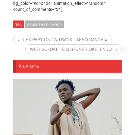
bg_color="#d4d4d4" animation_effect="random"
count_of_comments="3" ]
TAG
SAMANTHA DIAMOND
← LEX PAPY ON DA TRACK - AFRO DANCE 4
WEEI SOLDAT - BIG STONER OKELENDO →
À LA UNE