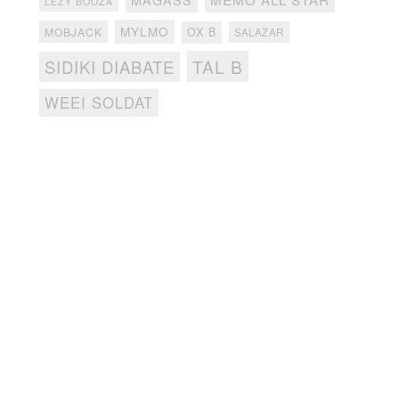
LEZY BOOZA
MYLMO
MOBJACK
OX B
SALAZAR
TAL B
SIDIKI DIABATE
WEEI SOLDAT