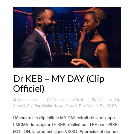
Dr KEB – MY DAY (Clip
Officiel)
bamadacity
/
24 novembre 2018
/
À la une
,
Clip
Accueil
,
Clip Rap Malien
,
News Accueil
,
Rap Malien
,
Top CLIPS
Découvrez le clip intitulé MY DAY extrait de la mixtape
LMCMV du rappeur Dr KEB, réalisé par TEE pour PIXEL
MOTION, la prod est signé VISKO. Appréciez et donnez