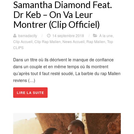
Samantha Diamond Feat.
Dr Keb – On Va Leur
Montrer (Clip Officiel)
bamadacity
/
14 septembre 2018
/
À la une
,
Clip Accueil
,
Clip Rap Malien
,
News Accueil
,
Rap Malien
,
Top
CLIPS
Dans un titre où ils décrivent le manque de confiance
dans un couple et en même temps où ils montrent
qu’après tout il faut resté soudé, La barbie du rap Malien
reviens (…)
LIRE LA SUITE