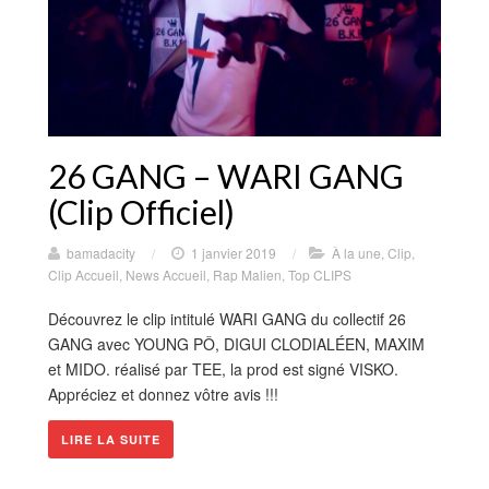
26 GANG – WARI GANG
(Clip Officiel)
bamadacity
/
1 janvier 2019
/
À la une
,
Clip
,
Clip Accueil
,
News Accueil
,
Rap Malien
,
Top CLIPS
Découvrez le clip intitulé WARI GANG du collectif 26
GANG avec YOUNG PÔ, DIGUI CLODIALÉEN, MAXIM
et MIDO. réalisé par TEE, la prod est signé VISKO.
Appréciez et donnez vôtre avis !!!
LIRE LA SUITE