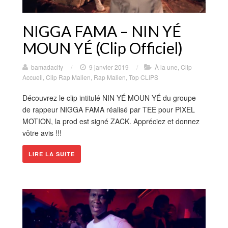
NIGGA FAMA – NIN YÉ
MOUN YÉ (Clip Officiel)
bamadacity
/
9 janvier 2019
/
À la une
,
Clip
Accueil
,
Clip Rap Malien
,
Rap Malien
,
Top CLIPS
Découvrez le clip intitulé NIN YÉ MOUN YÉ du groupe
de rappeur NIGGA FAMA réalisé par TEE pour PIXEL
MOTION, la prod est signé ZACK. Appréciez et donnez
vôtre avis !!!
LIRE LA SUITE