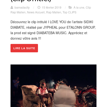
bamadacity
/
15 février 2019
/
À la une
,
Clip
Rap Malien
,
News Accueil
,
Rap Malien
,
Top CLIPS
Découvrez le clip intitulé I LOVE YOU de l’artiste SIDIKI
DIABATE, réalisé par JYPHEAL pour ETALONN GROUP,
la prod est signé DIABATEBA MUSIC. Appréciez et
donnez vôtre avis !!!
LIRE LA SUITE