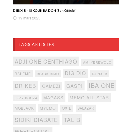
DJINXI B – NI KOUN BA DON (Son Officiel)
19 mars 2025
TAGS ARTISTES
ADJI ONE CENTHIAGO
AMI YEREWOLO
DIG DIO
BALEME
BLACK ISMO
DJINXI B
IBA ONE
DR KEB
GASPI
GAMEZI
MEMO ALL STAR
MAGASS
LEZY BOOZA
MYLMO
MOBJACK
OX B
SALAZAR
TAL B
SIDIKI DIABATE
WEEI SOLDAT