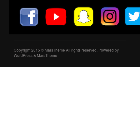
Copyright 2015 © MarsTheme All rights reserved. Powered by
WordPress & MarsTheme