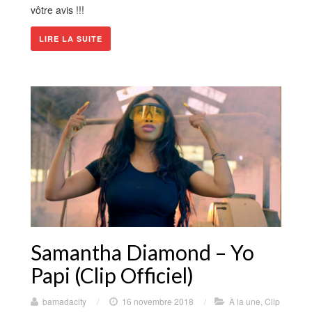
vôtre avis !!!
LIRE LA SUITE
Samantha Diamond – Yo
Papi (Clip Officiel)
bamadacity
/
16 novembre 2018
/
À la une
,
Clip