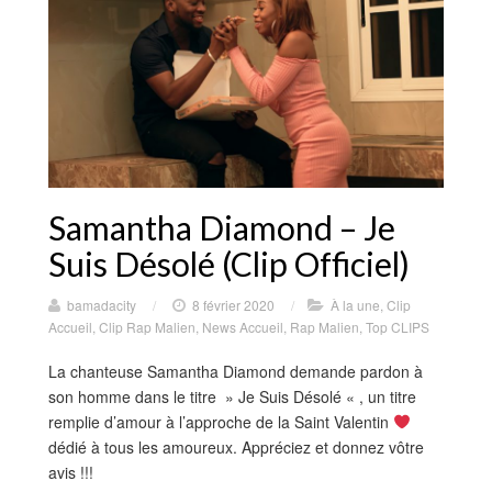
Samantha Diamond – Je
Suis Désolé (Clip Officiel)
bamadacity
/
8 février 2020
/
À la une
,
Clip
Accueil
,
Clip Rap Malien
,
News Accueil
,
Rap Malien
,
Top CLIPS
La chanteuse Samantha Diamond demande pardon à
son homme dans le titre » Je Suis Désolé « , un titre
remplie d’amour à l’approche de la Saint Valentin
dédié à tous les amoureux. Appréciez et donnez vôtre
avis !!!