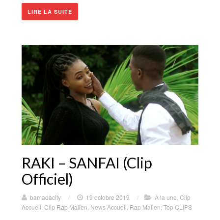
LIRE LA SUITE
RAKI – SANFAI (Clip
Officiel)
bamadacity
/
19 octobre 2019
/
À la une
,
Clip
Accueil
,
Clip Rap Malien
,
News Accueil
,
Rap Malien
,
Top CLIPS