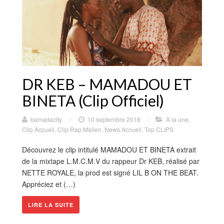
DR KEB – MAMADOU ET
BINETA (Clip Officiel)
bamadacity
/
10 septembre 2018
/
À la une
,
Clip Accueil
,
Clip Rap Malien
,
News Accueil
,
Top CLIPS
Découvrez le clip intitulé MAMADOU ET BINETA extrait
de la mixtape L.M.C.M.V du rappeur Dr KEB, réalisé par
NETTE ROYALE, la prod est signé LIL B ON THE BEAT.
Appréciez et (…)
LIRE LA SUITE