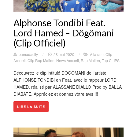
Alphonse Tondibi Feat.
Lord Hamed – Dôgômani
(Clip Officiel)
bamadacity
/
28 mai 2020
/
À la une
,
Clip
Accueil
,
Clip Rap Malien
,
News Accueil
,
Rap Malien
,
Top CLIPS
Découvrez le clip intitulé DÔGÔMANI de l’artiste
ALPHONSE TONDIBI en Feat. avec le rappeur LORD
HAMED, réalisé par ALASSANE DIALLO Prod by BALLA
DIABATE. Appréciez et donnez vôtre avis !!!
LIRE LA SUITE