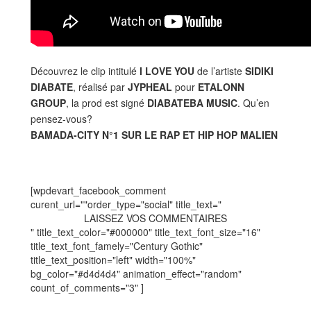
Découvrez le clip intitulé
I LOVE YOU
de l’artiste
SIDIKI
DIABATE
, réalisé par
JYPHEAL
pour
ETALONN
GROUP
, la prod est signé
DIABATEBA MUSIC
. Qu’en
pensez-vous?
BAMADA-CITY N°1 SUR LE RAP ET HIP HOP MALIEN
[wpdevart_facebook_comment
curent_url=""order_type="social" title_text="
LAISSEZ VOS COMMENTAIRES
" title_text_color="#000000" title_text_font_size="16"
title_text_font_famely="Century Gothic"
title_text_position="left" width="100%"
bg_color="#d4d4d4" animation_effect="random"
count_of_comments="3" ]