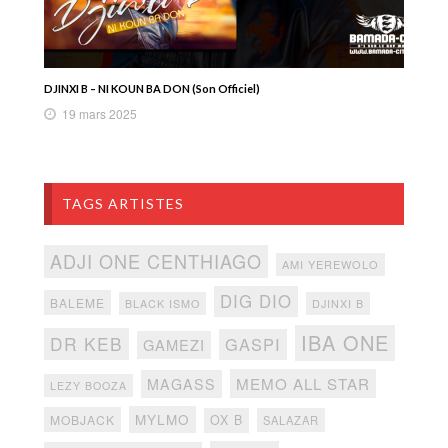
DJINXI B – NI KOUN BA DON (Son Officiel)
19 mars 2025
TAGS ARTISTES
ADJI ONE CENTHIAGO
AMI YEREWOLO
DIG DIO
BALEME
BLACK ISMO
DJINXI B
IBA ONE
DR KEB
GASPI
GAMEZI
MEMO ALL STAR
MAGASS
LEZY BOOZA
MYLMO
MOBJACK
OX B
SALAZAR