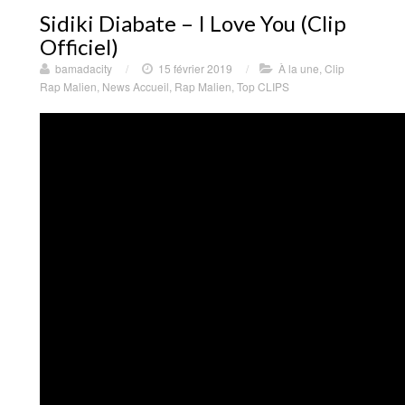
Sidiki Diabate – I Love You (Clip
Officiel)
bamadacity
/
15 février 2019
/
À la une
,
Clip
Rap Malien
,
News Accueil
,
Rap Malien
,
Top CLIPS